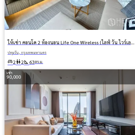
ให้เช่า คอนโด 2 ห้องนอน Life One Wireless (ไลฟ์ วัน ไวร์เลส) ปทุมวัน ปทุมวัน กรุงเทพมหานคร
ปทุมวัน, กรุงเทพมหานคร
king_bed
wc
square_foot
2
2
63
ตร.ม.
เช่า
90,000