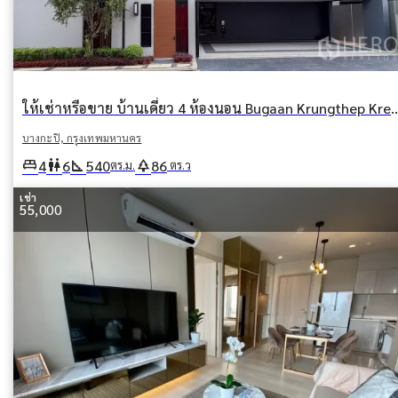
ให้เช่าหรือขาย บ้านเดี่ยว 4 ห้องนอน Bugaan Krungthep Kreetha (บูกานกรุงเท
บางกะปิ, กรุงเทพมหานคร
king_bed
wc
square_foot
park
4
6
540
86
ตร.ม.
ตร.ว
เช่า
55,000