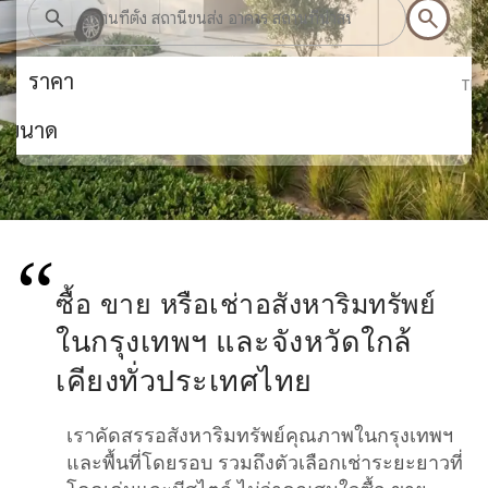
search
ราคา
board_arrow_down
TH
ขนาด
“
ซื้อ ขาย หรือเช่าอสังหาริมทรัพย์
ในกรุงเทพฯ และจังหวัดใกล้
เคียงทั่วประเทศไทย
เราคัดสรรอสังหาริมทรัพย์คุณภาพในกรุงเทพฯ
close
close
close
และพื้นที่โดยรอบ รวมถึงตัวเลือกเช่าระยะยาวที่
ราคาอสังหาริมทรัพย์
ขนาดทรัพย์สิน
ดูรายละเอียดอสังหาริมทรัพย์เฉพาะเจาะจง