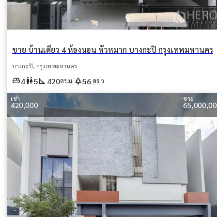
ขาย บ้านเดี่ยว 4 ห้องนอน หัวหมาก บางกะปิ กรุงเทพมหานคร
บางกะปิ, กรุงเทพมหานคร
king_bed
wc
square_foot
park
4
5
420
56
ตร.ม.
ตร.ว
เช่า
ขาย
420,000
65,000,0