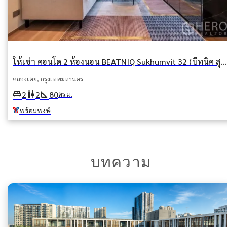
ให้เช่า คอนโด 2 ห้องนอน BEATNIQ Sukhumvit 32 (บีทนิค สุขุมวิท 32) คลองตัน คลองเตย กรุงเทพมหานคร BTS พร้อมพงษ์
คลองเตย, กรุงเทพมหานคร
king_bed
wc
square_foot
2
2
80
ตร.ม.
พร้อมพงษ์
บทความ