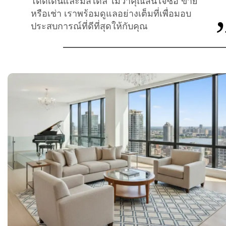
โดดเด่นและมีสไตล์ ไม่ว่าคุณสนใจซื้อ ขาย
โดยใช้รหัสประจำตัว
ราคาขั้นต่ำ
ขนาด(ขั้นต่ำ)
หรือเช่า เราพร้อมดูแลอย่างเต็มที่เพื่อมอบ
รหัสทรัพย์สิน
THB
sqm
ประสบการณ์ที่ดีที่สุดให้กับคุณ
ราคาสูงสุด
ขนาดสูงสุด
แสดง
THB
sqm
ตกลง
ตกลง