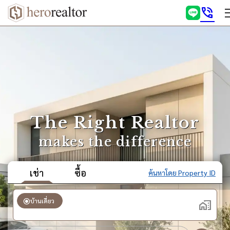
phone_in_talk
The Right Realtor
makes the difference
เช่า
ซื้อ
ค้นหาโดย Property ID
radio_button_checked
บ้านเดี่ยว
home_work