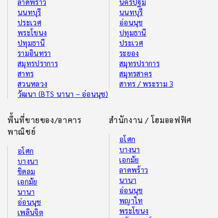
ลาดพร้าว
นครปฐม
นนทบุรี
นนทบุรี
ประเวศ
อ่อนนุช
พระโขนง
ปทุมธานี
ปทุมธานี
ประเวศ
รามอินทรา
ระยอง
สมุทรปราการ
สมุทรปราการ
สาทร
สมุทรสาคร
สวนหลวง
สาทร / พระราม 3
วัฒนา (BTS นานา – อ่อนนุช)
พื้นที่ขายของ/อาคาร
สำนักงาน / โฮมออฟฟิศ
พาณิชย์
อโศก
บางนา
อโศก
เอกมัย
บางนา
ลาดพร้าว
ชิดลม
นานา
เอกมัย
อ่อนนุช
นานา
พญาไท
อ่อนนุช
พระโขนง
เพลินจิต