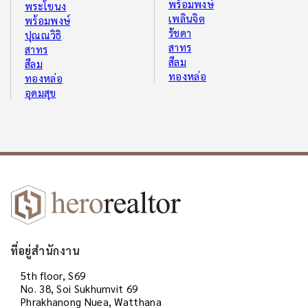
พร้อมพงษ์
พระโขนง
เพลินจิต
พร้อมพงษ์
รัชดา
ปุณณวิธิ
สาทร
สาทร
สีลม
สีลม
ทองหล่อ
ทองหล่อ
อุดมสุข
ที่อยู่สำนักงาน
5th floor, S69
No. 38, Soi Sukhumvit 69
Phrakhanong Nuea, Watthana