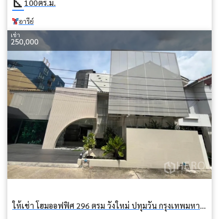
square_foot
100
ตร.ม.
อารีย์
เช่า
250,000
ให้เช่า โฮมออฟฟิศ 296 ตรม วังใหม่ ปทุมวัน กรุงเทพมหานคร BTS โพธิ์นิมิต