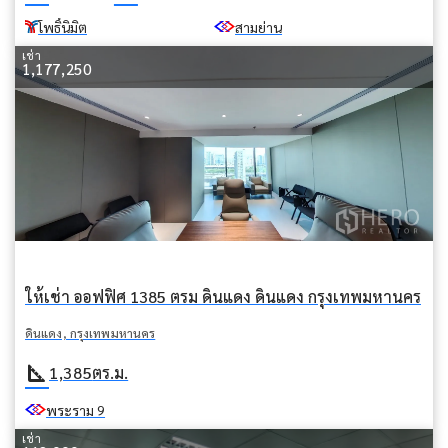
โพธิ์นิมิต
สามย่าน
เช่า
1,177,250
ให้เช่า ออฟฟิศ 1385 ตรม ดินแดง ดินแดง กรุงเทพมหานคร
ดินแดง, กรุงเทพมหานคร
square_foot
1,385
ตร.ม.
พระราม 9
เช่า