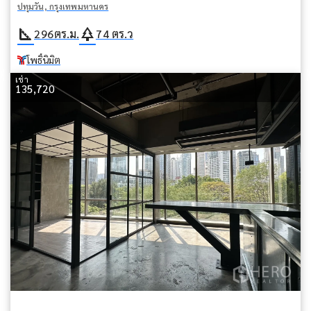
ปทุมวัน, กรุงเทพมหานคร
square_foot
park
296
ตร.ม.
74
ตร.ว
โพธิ์นิมิต
เช่า
135,720