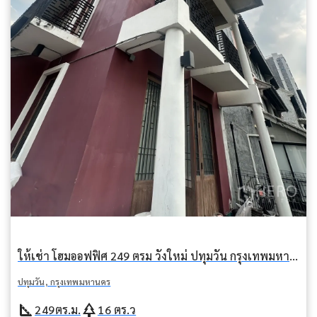
ให้เช่า โฮมออฟฟิศ 249 ตรม วังใหม่ ปทุมวัน กรุงเทพมหานคร BTS โพธิ์นิมิต
ปทุมวัน, กรุงเทพมหานคร
square_foot
park
249
ตร.ม.
16
ตร.ว