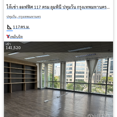
ให้เช่า ออฟฟิศ 117 ตรม ลุมพินี ปทุมวัน กรุงเทพมหานคร BTS เพลินจิต
ปทุมวัน, กรุงเทพมหานคร
square_foot
117
ตร.ม.
เพลินจิต
เช่า
141,520