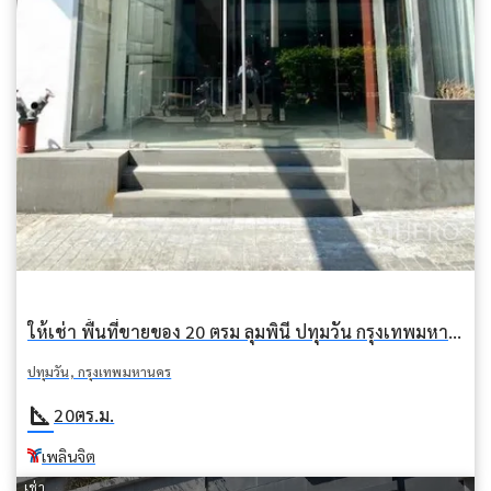
ให้เช่า พื้นที่ขายของ 20 ตรม ลุมพินี ปทุมวัน กรุงเทพมหานคร BTS เพลินจิต
ปทุมวัน, กรุงเทพมหานคร
square_foot
20
ตร.ม.
เพลินจิต
เช่า