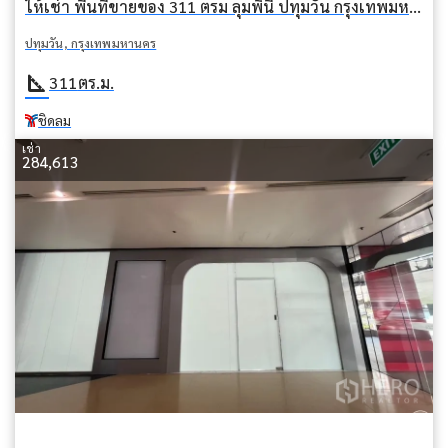
ให้เช่า พื้นที่ขายของ 311 ตรม ลุมพินี ปทุมวัน กรุงเทพมหานคร BTS ชิดลม
ปทุมวัน, กรุงเทพมหานคร
square_foot
311
ตร.ม.
ชิดลม
เช่า
284,613