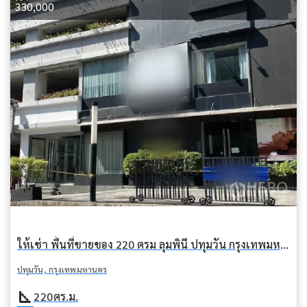
330,000
ให้เช่า พื้นที่ขายของ 220 ตรม ลุมพินี ปทุมวัน กรุงเทพมหานคร BTS เพลินจิต
ปทุมวัน, กรุงเทพมหานคร
square_foot
220
ตร.ม.