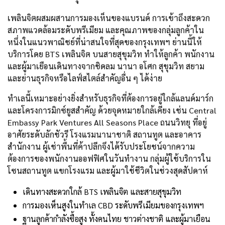
เพลินจิตผสมผสานการมองเห็นของแบรนด์ การเข้าถึงสะดวก
สภาพแวดล้อมระดับพรีเมียม และคุณภาพของกลุ่มลูกค้าใน
หนึ่งในแนวพาณิชย์ที่น่าสนใจที่สุดของกรุงเทพฯ ย่านนี้ให้
บริการโดย BTS เพลินจิต บนสายสุขุมวิท ทำให้ลูกค้า พนักงาน
และผู้มาเยือนเดินทางจากชิดลม นานา อโศก สุขุมวิท สยาม
และย่านธุรกิจหรือไลฟ์สไตล์สำคัญอื่น ๆ ได้ง่าย
ทำเลนี้เหมาะอย่างยิ่งสำหรับธุรกิจที่ต้องการอยู่ใกล้แลนด์มาร์ก
และโครงการมิกซ์ยูสสำคัญ ด้วยจุดหมายใกล้เคียง เช่น Central
Embassy Park Ventures All Seasons Place ถนนวิทยุ ที่อยู่
อาศัยระดับลักชัวรี โรงแรมนานาชาติ สถานทูต และอาคาร
สำนักงาน ผู้เช่าพื้นที่ค้าปลีกจึงได้รับประโยชน์จากความ
ต้องการของพนักงานออฟฟิศในวันทำงาน กลุ่มผู้ใช้บริการใน
โซนสถานทูต แขกโรงแรม และผู้มาใช้ชีวิตในช่วงสุดสัปดาห์
เดินทางสะดวกใกล้ BTS เพลินจิต และสายสุขุมวิท
การมองเห็นสูงในทำเล CBD ระดับพรีเมียมของกรุงเทพฯ
ฐานลูกค้ากำลังซื้อสูง ทั้งคนไทย ชาวต่างชาติ และผู้มาเยือน