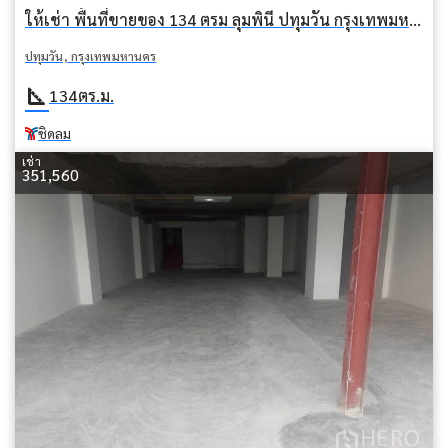
ให้เช่า พื้นที่ขายของ 134 ตรม ลุมพินี ปทุมวัน กรุงเทพมหานคร BTS ชิดลม
ปทุมวัน, กรุงเทพมหานคร
square_foot
134
ตร.ม.
ชิดลม
เช่า
351,560