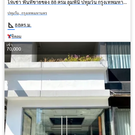
ให้เช่า พื้นที่ขายของ 88 ตรม ลุมพินี ปทุมวัน กรุงเทพมหานคร BTS ชิดลม
ปทุมวัน, กรุงเทพมหานคร
square_foot
88
ตร.ม.
ชิดลม
เช่า
70,000