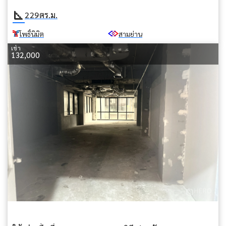
square_foot
229
ตร.ม.
โพธิ์นิมิต
สามย่าน
เช่า
132,000