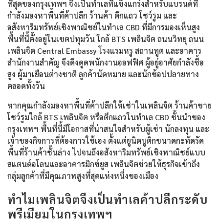
ที่สุดของกรุงเทพฯ จึงเป็นทำเลที่แข็งแกร่งสำหรับแบรนด์ที่
กำลังมองหาพื้นที่ค้าปลีก ร้านค้า ตึกแถว โชว์รูม และ
อสังหาริมทรัพย์เชิงพาณิชย์ในทำเล CBD ที่มีการมองเห็นสูง
พื้นที่นี้ตั้งอยู่ในเขตปทุมวัน ใกล้ BTS เพลินจิต ถนนวิทยุ ถนน
เพลินจิต Central Embassy โรงแรมหรู สถานทูต และอาคาร
สำนักงานสำคัญ จึงดึงดูดพนักงานออฟฟิศ ผู้อยู่อาศัยกำลังซื้อ
สูง ผู้มาเยือนต่างชาติ ลูกค้านัดหมาย และนักช้อปปลายทาง
ตลอดทั้งวัน
หากคุณกำลังมองหาพื้นที่ค้าปลีกให้เช่าในเพลินจิต ร้านค้าขาย
โชว์รูมใกล้ BTS เพลินจิต หรือตึกแถวในทำเล CBD ชั้นนำของ
กรุงเทพฯ พื้นที่นี้มีโอกาสที่น่าสนใจสำหรับผู้เช่า นักลงทุน และ
เจ้าของกิจการที่ต้องการใช้เอง ตั้งแต่ยูนิตบูติกขนาดกะทัดรัด
พื้นที่ร้านค้าชั้นล่าง ไปจนถึงอสังหาริมทรัพย์เชิงพาณิชย์แบบ
สแตนด์อโลนและอาคารมิกซ์ยูส เพลินจิตช่วยให้ธุรกิจเข้าถึง
กลุ่มลูกค้าที่มีคุณภาพสูงที่สุดแห่งหนึ่งของเมือง
ทำไมเพลินจิตจึงเป็นทำเลค้าปลีกระดับ
พรีเมียมในกรุงเทพฯ