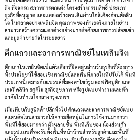
พื้นที่ใช้สอยเป็นตารางเมตร หน้าร้าน คุณภาพอาคาร การเข้า
ถึง ที่จอดรถ สภาพการตกแต่ง โครงสร้างกรรมสิทธิ์ ประเภท
ธุรกิจที่อนุญาต และแหล่งสร้างคนเดินผ่านใกล้เคียงก่อนตัดสิน
ใจ ในตลาดอย่างเพลินจิต คุณภาพของทำเลจริงภายในย่าน
สามารถสร้างความแตกต่างอย่างมากต่อศักยภาพการปล่อยเช่า
และมูลค่าขายต่อในระยะยาว
ตึกแถวและอาคารพาณิชย์ในเพลินจิต
ตึกแถวในเพลินจิตเป็นตัวเลือกที่ยืดหยุ่นสำหรับธุรกิจที่ต้องการ
ทั้งประโยชน์ใช้สอยเชิงพาณิชย์และพื้นที่ภายในที่ปรับได้ พื้นที่
ประเภทนี้เหมาะกับแบรนด์ที่มองหาโชว์รูม ออฟฟิศบูติก แกล
เลอรี คลินิก สตูดิโอ ธุรกิจสุขภาพ หรือรูปแบบทำงานและพัก
อาศัยในทำเลใจกลางกรุงเทพฯ
เมื่อเทียบกับยูนิตค้าปลีกทั่วไป ตึกแถวและอาคารพาณิชย์แบบ
สแตนด์อโลนสามารถให้ความยืดหยุ่นในการใช้งานมากกว่า
พื้นที่ใช้สอยมากกว่า ผังหลายชั้น พื้นที่เก็บของ ห้องส่วนตัว
และรูปแบบที่รองรับทั้งพื้นที่หน้าบ้านสำหรับลูกค้าและพื้นที่
หลังบ้านสำหรับการดำเนินงาน สำหรับบางธุรกิจ ตึกแถวใน