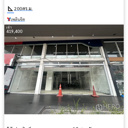
square_foot
200
ตร.ม.
เพลินจิต
เช่า
419,400