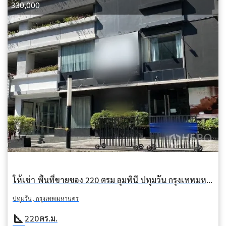
330,000
ให้เช่า พื้นที่ขายของ 220 ตรม ลุมพินี ปทุมวัน กรุงเทพมหานคร BTS เพลินจิต
ปทุมวัน, กรุงเทพมหานคร
square_foot
220
ตร.ม.