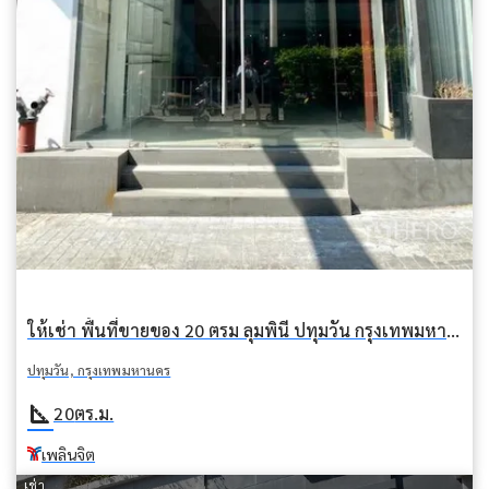
ให้เช่า พื้นที่ขายของ 20 ตรม ลุมพินี ปทุมวัน กรุงเทพมหานคร BTS เพลินจิต
ปทุมวัน, กรุงเทพมหานคร
square_foot
20
ตร.ม.
เพลินจิต
เช่า