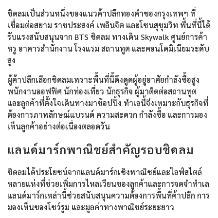
ชิดลมเป็นส่วนหนึ่งของแนวค้าปลีกทองคำของกรุงเทพฯ ที่
เชื่อมต่อสยาม ราชประสงค์ เพลินจิต และโซนสุขุมวิท พื้นที่นี้ได้
รับแรงสนับสนุนจาก BTS ชิดลม ทางเดิน Skywalk ศูนย์การค้า
หรู อาคารสำนักงาน โรงแรม สถานทูต และคอนโดมิเนียมระดับ
สูง
ผู้ค้าปลีกเลือกชิดลมเพราะพื้นที่นี้ดึงดูดผู้อยู่อาศัยกำลังซื้อสูง
พนักงานออฟฟิศ นักท่องเที่ยว นักธุรกิจ ผู้มาติดต่อสถานทูต
และลูกค้าที่ตั้งใจเดินทางมาช้อปปิ้ง ทำเลนี้จึงเหมาะกับธุรกิจที่
ต้องการภาพลักษณ์แบรนด์ ความสะดวก กำลังซื้อ และการมอง
เห็นลูกค้าอย่างต่อเนื่องตลอดวัน
แลนด์มาร์กพาณิชย์สำคัญรอบชิดลม
ชิดลมได้ประโยชน์จากแลนด์มาร์กเชิงพาณิชย์และไลฟ์สไตล์
หลายแห่งที่ช่วยเพิ่มการไหลเวียนของลูกค้าและการจดจำทำเล
แลนด์มาร์กเหล่านี้ช่วยสนับสนุนความต้องการพื้นที่ค้าปลีก การ
มองเห็นของโชว์รูม และมูลค่าทางพาณิชย์ระยะยาว