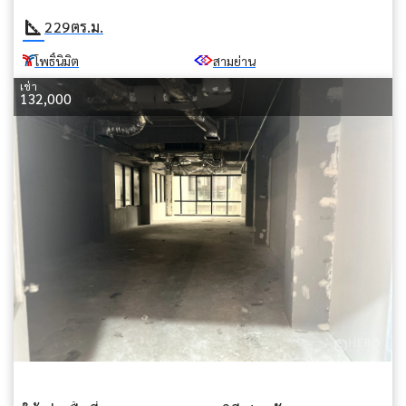
square_foot
229
ตร.ม.
โพธิ์นิมิต
สามย่าน
เช่า
132,000