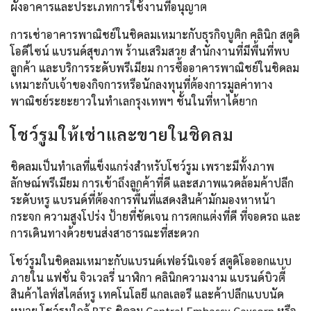
ผังอาคารและประเภทการใช้งานที่อนุญาต
การเช่าอาคารพาณิชย์ในชิดลมเหมาะกับธุรกิจบูติก คลินิก สตูดิ
โอดีไซน์ แบรนด์สุขภาพ ร้านเสริมสวย สำนักงานที่มีพื้นที่พบ
ลูกค้า และบริการระดับพรีเมียม การซื้ออาคารพาณิชย์ในชิดลม
เหมาะกับเจ้าของกิจการหรือนักลงทุนที่ต้องการมูลค่าทาง
พาณิชย์ระยะยาวในทำเลกรุงเทพฯ ชั้นในที่หาได้ยาก
โชว์รูมให้เช่าและขายในชิดลม
ชิดลมเป็นทำเลที่แข็งแกร่งสำหรับโชว์รูม เพราะมีทั้งภาพ
ลักษณ์พรีเมียม การเข้าถึงลูกค้าที่ดี และสภาพแวดล้อมค้าปลีก
ระดับหรู แบรนด์ที่ต้องการพื้นที่แสดงสินค้ามักมองหาหน้า
กระจก ความสูงโปร่ง ป้ายที่ชัดเจน การตกแต่งที่ดี ที่จอดรถ และ
การเดินทางด้วยขนส่งสาธารณะที่สะดวก
โชว์รูมในชิดลมเหมาะกับแบรนด์เฟอร์นิเจอร์ สตูดิโอออกแบบ
ภายใน แฟชั่น จิวเวลรี่ นาฬิกา คลินิกความงาม แบรนด์บิวตี้
สินค้าไลฟ์สไตล์หรู เทคโนโลยี แกลเลอรี และค้าปลีกแบบนัด
หมาย โชว์รูมใกล้ BTS ชิดลม Central Embassy Gaysorn หรือ