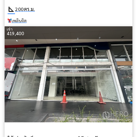
square_foot
200
ตร.ม.
เพลินจิต
เช่า
419,400