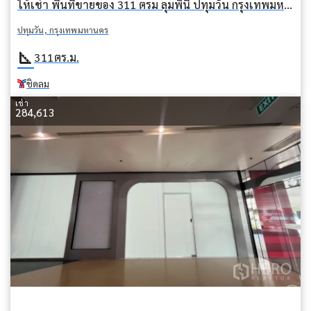
ให้เช่า พื้นที่ขายของ 311 ตรม ลุมพินี ปทุมวัน กรุงเทพมหานคร BTS ชิดลม
ปทุมวัน, กรุงเทพมหานคร
square_foot
311
ตร.ม.
ชิดลม
เช่า
284,613