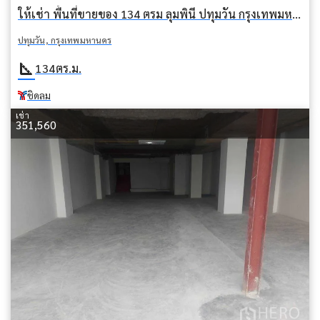
ให้เช่า พื้นที่ขายของ 134 ตรม ลุมพินี ปทุมวัน กรุงเทพมหานคร BTS ชิดลม
ปทุมวัน, กรุงเทพมหานคร
square_foot
134
ตร.ม.
ชิดลม
เช่า
351,560