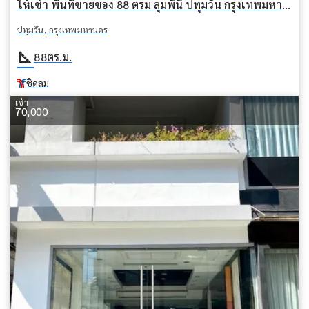
ให้เช่า พื้นที่ขายของ 88 ตรม ลุมพินี ปทุมวัน กรุงเทพมหานคร BTS ชิดลม
ปทุมวัน, กรุงเทพมหานคร
square_foot
88
ตร.ม.
ชิดลม
เช่า
70,000