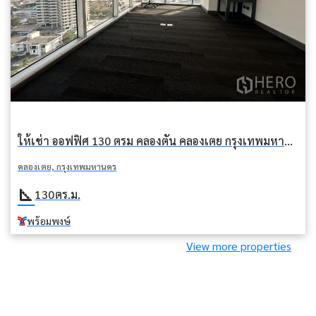
ให้เช่า ออฟฟิศ 130 ตรม คลองตัน คลองเตย กรุงเทพมหานคร BTS พร้อมพงษ์
คลองเตย, กรุงเทพมหานคร
square_foot
130
ตร.ม.
พร้อมพงษ์
View more properties