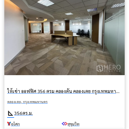
ให้เช่า ออฟฟิศ 356 ตรม คลองตัน คลองเตย กรุงเทพมหานคร BTS อโศก
คลองเตย, กรุงเทพมหานคร
square_foot
356
ตร.ม.
อโศก
สุขุมวิท