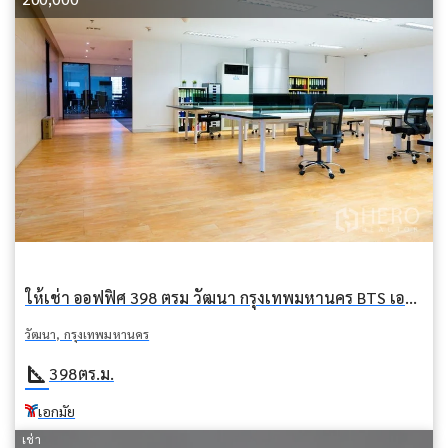
ให้เช่า ออฟฟิศ 398 ตรม วัฒนา กรุงเทพมหานคร BTS เอกมัย
วัฒนา, กรุงเทพมหานคร
square_foot
398
ตร.ม.
เอกมัย
เช่า