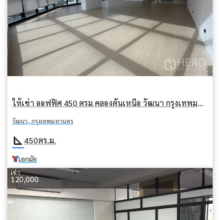
ให้เช่า ออฟฟิศ 450 ตรม คลองตันเหนือ วัฒนา กรุงเทพมหานคร BTS เอกมัย
วัฒนา, กรุงเทพมหานคร
square_foot
450
ตร.ม.
เอกมัย
เช่า
120,000