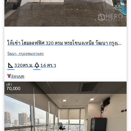
ให้เช่า โฮมออฟฟิศ 320 ตรม พระโขนงเหนือ วัฒนา กรุงเทพมหานคร BTS อ่อนนุช
วัฒนา, กรุงเทพมหานคร
square_foot
park
320
ตร.ม.
16
ตร.ว
อ่อนนุช
เช่า
70,000