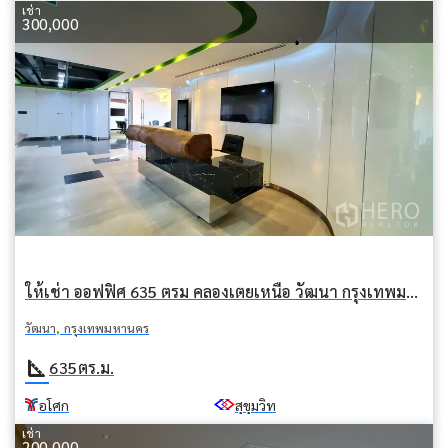
เช่า
300,000
ให้เช่า ออฟฟิศ 635 ตรม คลองเตยเหนือ วัฒนา กรุงเทพมหานคร BTS อโศก
วัฒนา, กรุงเทพมหานคร
square_foot
635
ตร.ม.
อโศก
สุขุมวิท
เช่า
200,000