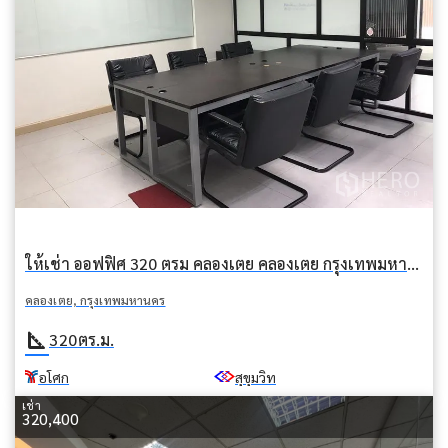
ให้เช่า ออฟฟิศ 320 ตรม คลองเตย คลองเตย กรุงเทพมหานคร BTS อโศก
คลองเตย, กรุงเทพมหานคร
square_foot
320
ตร.ม.
อโศก
สุขุมวิท
เช่า
320,400