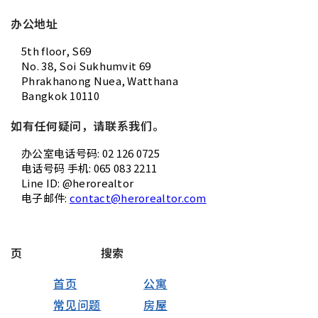
办公地址
5th floor, S69
No. 38, Soi Sukhumvit 69
Phrakhanong Nuea, Watthana
Bangkok 10110
如有任何疑问，请联系我们。
办公室电话号码: 02 126 0725
电话号码 手机: 065 083 2211
Line ID: @herorealtor
电子邮件:
contact@herorealtor.com
页
搜索
首页
公寓
常见问题
房屋