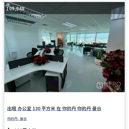
租
109,948
出租 办公室 130 平方米 在 你的丹 你的丹 曼谷
你的丹, 曼谷