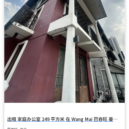
出租 家庭办公室 249 平方米 在 Wang Mai 巴吞旺 曼谷 BTS 尼米特河粉