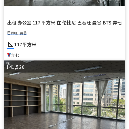
出租 办公室 117 平方米 在 伦比尼 巴吞旺 曼谷 BTS 奔七
巴吞旺, 曼谷
square_foot
117
平方米
奔七
租
141,520