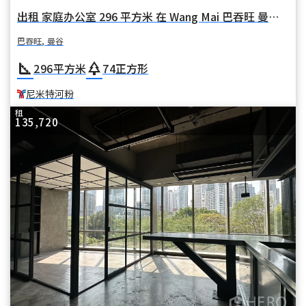
出租 家庭办公室 296 平方米 在 Wang Mai 巴吞旺 曼谷 BTS 尼米特河粉
巴吞旺, 曼谷
square_foot
park
296
平方米
74
正方形
尼米特河粉
租
135,720