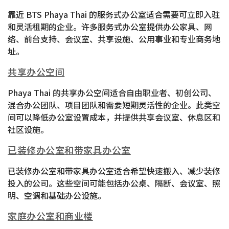
靠近 BTS Phaya Thai 的服务式办公室适合需要可立即入驻
和灵活租期的企业。许多服务式办公室提供办公家具、网
络、前台支持、会议室、共享设施、公用事业和专业商务地
址。
共享办公空间
Phaya Thai 的共享办公空间适合自由职业者、初创公司、
混合办公团队、项目团队和需要短期灵活性的企业。此类空
间可以降低办公室设置成本，并提供共享会议室、休息区和
社区设施。
已装修办公室和带家具办公室
已装修办公室和带家具办公室适合希望快速搬入、减少装修
投入的公司。这些空间可能包括办公桌、隔断、会议室、照
明、空调和基础办公设施。
家庭办公室和商业楼