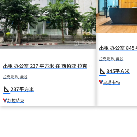
拉克兄弟, 曼谷
出租 办公室 237 平方米 在 西帕亚 拉克兄弟 曼谷 BTS 苏拉萨克
square_foot
845
平方米
拉克兄弟, 曼谷
乌塔卡特
square_foot
237
平方米
苏拉萨克