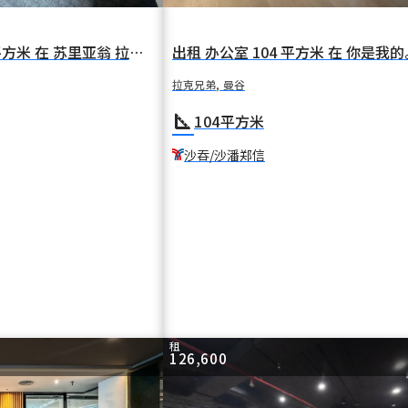
出租 办公室 32 平方米 在 苏里亚翁 拉克兄弟 曼谷 BTS 苏拉萨克
拉克兄弟, 曼谷
square_foot
104
平方米
沙吞/沙潘郑信
租
126,600