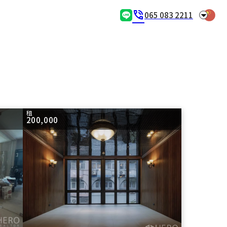
arrow_drop_down
phone_in_talk
065 083 2211
租
200,000