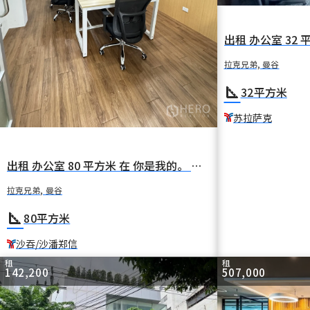
拉克兄弟, 曼谷
square_foot
32
平方米
苏拉萨克
出租 办公室 80 平方米 在 你是我的。 拉克兄弟 曼谷 BTS 沙吞 沙潘郑信
拉克兄弟, 曼谷
square_foot
80
平方米
沙吞/沙潘郑信
租
租
142,200
507,000