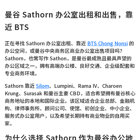
曼谷 Sathorn 办公室出租和出售，靠
近 BTS
正在寻找 Sathorn 办公室出租、靠近
BTS Chong Nonsi
的
办公空间，或曼谷中央商务区商业办公室出售项目吗？
Sathorn，也常写作 Sathon，是曼谷最成熟且最具声望的
办公区域之一，拥有高端办公楼、良好交通、企业级配套和
专业商务环境。
Sathorn 靠近
Silom
、Lumpini、Rama IV、Charoen
Krung、Surasak 和曼谷主要 CBD，适合希望拥有曼谷核心
商务地址的本地和国际企业。该区域适合企业总部、金融机
构、律师事务所、顾问公司、使馆、初创企业、中小企业、
服务式办公室用户，以及希望长期持有商业物业的自用买
家。
为什么选择 Sathorn 作为曼谷办公地