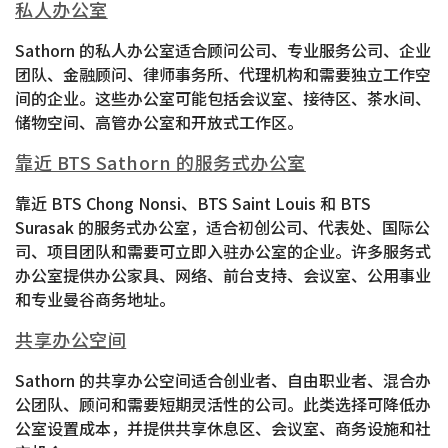
私人办公室
Sathorn 的私人办公室适合顾问公司、专业服务公司、企业
团队、金融顾问、律师事务所、代理机构和需要独立工作空
间的企业。这些办公室可能包括会议室、接待区、茶水间、
储物空间、高管办公室和开放式工作区。
靠近 BTS Sathorn 的服务式办公室
靠近 BTS Chong Nonsi、BTS Saint Louis 和 BTS
Surasak 的服务式办公室，适合初创公司、代表处、国际公
司、项目团队和需要可立即入驻办公室的企业。许多服务式
办公室提供办公家具、网络、前台支持、会议室、公用事业
和专业曼谷商务地址。
共享办公空间
Sathorn 的共享办公空间适合创业者、自由职业者、混合办
公团队、顾问和需要短期灵活性的公司。此类选择可降低办
公室设置成本，并提供共享休息区、会议室、商务设施和社