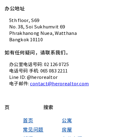
办公地址
5th floor, S69
No. 38, Soi Sukhumvit 69
Phrakhanong Nuea, Watthana
Bangkok 10110
如有任何疑问，请联系我们。
办公室电话号码: 02 126 0725
电话号码 手机: 065 083 2211
Line ID: @herorealtor
电子邮件:
contact@herorealtor.com
页
搜索
首页
公寓
常见问题
房屋