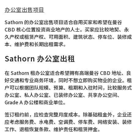
办公室出售项目
Sathorn 的办公室出售项目适合自用买家和希望在曼谷
CBD 核心位置投资商业地产的人士。买家应比较地契、永
久产权或租赁产权、可用面积、建筑状态、停车位、装修成
本、维护费和长期出租需求。
Sathorn 办公室出租
在 Sathorn 租办公室适合希望拥有高端曼谷 CBD 地址、良
好交通和专业商务环境，同时不想立即购买物业的企业。租
户可以根据团队规模、预算、租期和入驻时间，比较服务式
办公室、私人办公室、已装修办公室、共享办公空间、
Grade A 办公楼和商业单位。
签订租约前，应检查完整月度成本。除基础租金外，企业还
应考虑服务费、水电费、空调费、停车费、网络安装、装修
工作、退租恢复条款、维护责任和租赁押金。