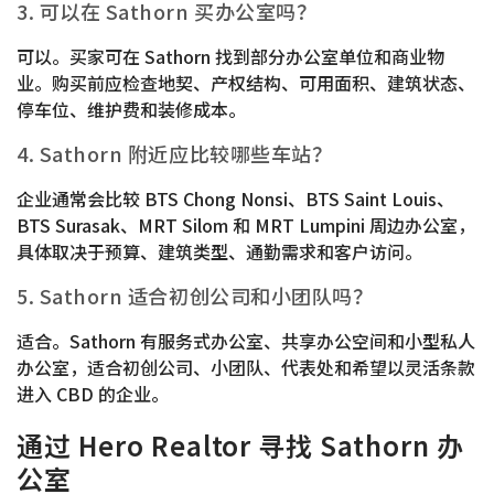
3. 可以在 Sathorn 买办公室吗？
可以。买家可在 Sathorn 找到部分办公室单位和商业物
业。购买前应检查地契、产权结构、可用面积、建筑状态、
停车位、维护费和装修成本。
4. Sathorn 附近应比较哪些车站？
企业通常会比较 BTS Chong Nonsi、BTS Saint Louis、
BTS Surasak、MRT Silom 和 MRT Lumpini 周边办公室，
具体取决于预算、建筑类型、通勤需求和客户访问。
5. Sathorn 适合初创公司和小团队吗？
适合。Sathorn 有服务式办公室、共享办公空间和小型私人
办公室，适合初创公司、小团队、代表处和希望以灵活条款
进入 CBD 的企业。
通过 Hero Realtor 寻找 Sathorn 办
公室