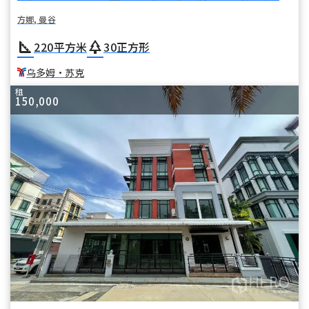
方娜, 曼谷
square_foot
park
220
平方米
30
正方形
乌多姆·苏克
租
150,000