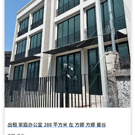
出租 家庭办公室 288 平方米 在 方娜 方娜 曼谷