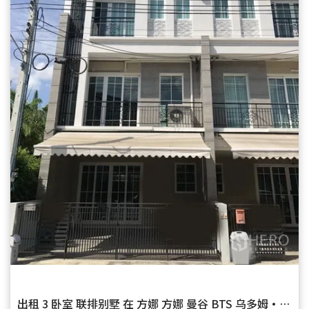
出租 3 卧室 联排别墅 在 方娜 方娜 曼谷 BTS 乌多姆·苏克