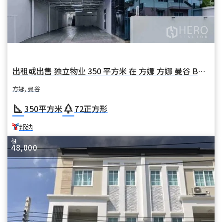
出租或出售 独立物业 350 平方米 在 方娜 方娜 曼谷 BTS 邦纳
方娜, 曼谷
square_foot
park
350
平方米
72
正方形
邦纳
租
48,000