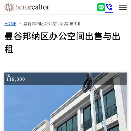
phone_in_talk
HOME
曼谷邦纳区办公空间出售与出租
曼谷邦纳区办公空间出售与出
租
租
118,000