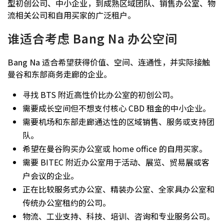
型初创公司、中小企业，到成熟区域团队、销售办公室、物
流相关公司和自用买家的广泛租户。
谁适合考虑 Bang Na 办公空间
Bang Na 适合希望获得价值、空间、连通性，并实际接触
曼谷和东部商务走廊的企业。
寻找 BTS 附近高性价比办公室的初创公司。
需要成长空间但不想支付核心 CBD 租金的中小企业。
需要机场和东部走廊通达性的区域销售、服务或支持团
队。
希望在曼谷购买办公室或 home office 的自用买家。
需要 BITEC 附近办公室用于活动、展览、贸易展或客
户会议的企业。
正在比较服务式办公室、精装办公室、全家具办公室和
传统办公室租约的公司。
物流、工业支持、科技、培训、咨询和专业服务公司。