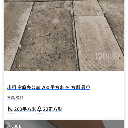
出租 家庭办公室 200 平方米 在 方娜 曼谷
方娜, 曼谷
square_foot
park
200
平方米
22
正方形
租
30,000