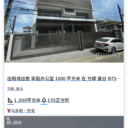
出租或出售 家庭办公室 1000 平方米 在 方娜 曼谷 BTS 乌多姆·苏克
方娜, 曼谷
square_foot
park
1,000
平方米
155
正方形
乌多姆·苏克
租
45,000