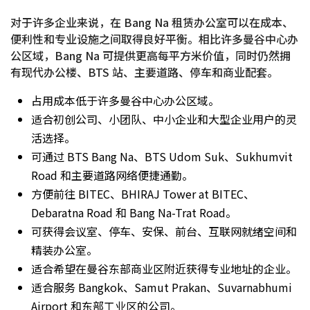
对于许多企业来说，在 Bang Na 租赁办公室可以在成本、
便利性和专业设施之间取得良好平衡。相比许多曼谷中心办
公区域，Bang Na 可提供更高每平方米价值，同时仍然拥
有现代办公楼、BTS 站、主要道路、停车和商业配套。
占用成本低于许多曼谷中心办公区域。
适合初创公司、小团队、中小企业和大型企业用户的灵
活选择。
可通过 BTS Bang Na、BTS Udom Suk、Sukhumvit
Road 和主要道路网络便捷通勤。
方便前往 BITEC、BHIRAJ Tower at BITEC、
Debaratna Road 和 Bang Na-Trat Road。
可获得会议室、停车、安保、前台、互联网就绪空间和
精装办公室。
适合希望在曼谷东部商业区附近获得专业地址的企业。
适合服务 Bangkok、Samut Prakan、Suvarnabhumi
Airport 和东部工业区的公司。