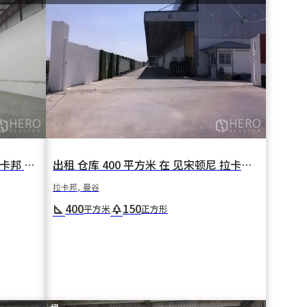
出租 仓库 400 平方米 在 见宋顿尼 拉卡邦 曼谷
出租 仓库 640 平方米 在 塔普尧 拉卡邦 曼谷
拉卡邦, 曼谷
400
150
square_foot
park
平方米
正方形