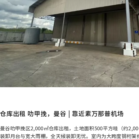
仓库出租 叻甲挽，曼谷 | 靠近素万那普机场
曼谷叻甲挽区2,000㎡仓库出租，土地面积500平方哇（约2,0
装卸月台与宽大雨棚，全天候装卸无忧。室内为大跨度钢桁架