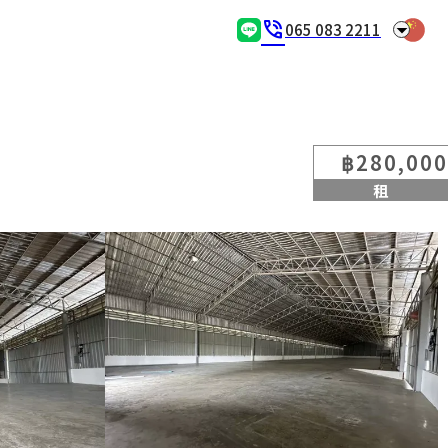
arrow_drop_down
phone_in_talk
065 083 2211
฿280,000
租