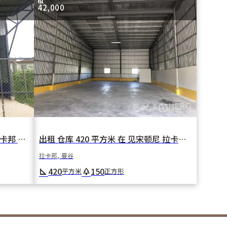
租
42,000
出租 仓库 393 平方米 在 拉卡邦 拉卡邦 曼谷
出租 仓库 420 平方米 在 见宋顿尼 拉卡邦 曼谷
拉卡邦, 曼谷
420
150
square_foot
park
平方米
正方形