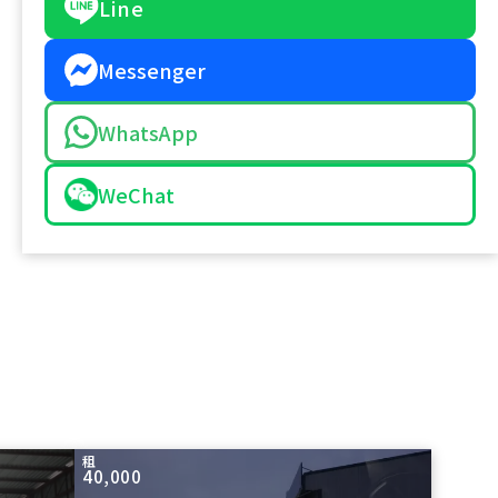
Line
Messenger
WhatsApp
WeChat
租
40,000