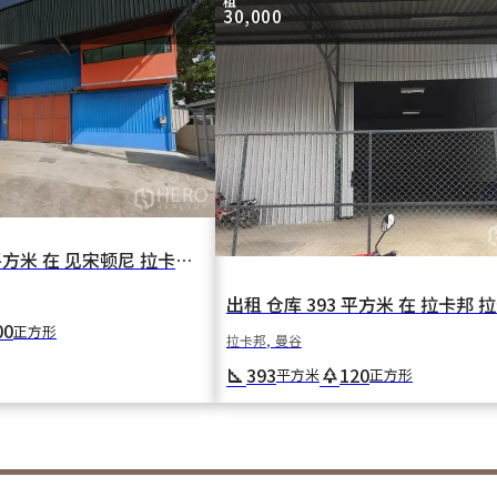
租
30,000
出租 仓库 400 平方米 在 见宋顿尼 拉卡邦 曼谷
00
正方形
拉卡邦, 曼谷
393
120
square_foot
park
平方米
正方形