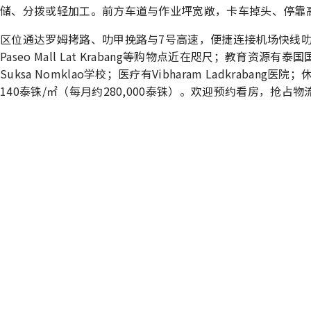
储、分拨或轻加工。前方车道与作业坪宽敞，卡车掉头、停靠
区位通达罗姆拷路、叻甲挽路与7号高速，便捷连接机场快线叻
Paseo Mall Lat Krabang等购物点近在咫尺；教育资源有
Suksa Nomklao学校；医疗有Vibharam Ladkrabang医院；休闲
140泰铢/㎡（每月约280,000泰铢）。欢迎预约看房，抢占