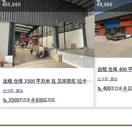
租
租
455,000
49,000
拉卡邦, 曼谷
出租 仓库 3500 平方米 在 见宋顿尼 拉卡邦 曼谷
400
1
square_foot
park
平方米
拉卡邦, 曼谷
3500
800
square_foot
park
平方米
正方形