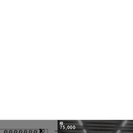
租
75,000