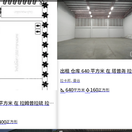
拉卡邦, 曼谷
640
160
square_foot
park
平方米
正方形
出租 仓库 1050 平方米 在 拉姆普拉硫 拉卡邦 曼谷
400
正方形