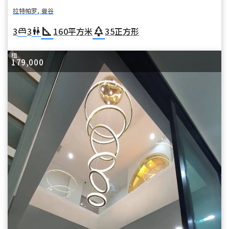
拉特帕罗, 曼谷
square_foot
park
3
3
160
平方米
35
正方形
king_bed
wc
租
179,000