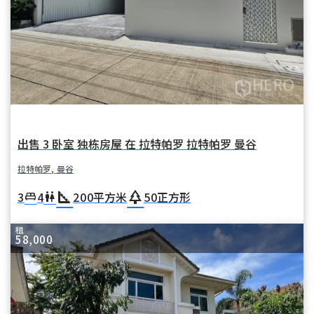
出售 3 卧室 独栋房屋 在 拉特帕罗 拉特帕罗 曼谷
拉特帕罗, 曼谷
square_foot
park
3
4
200
平方米
50
正方形
king_bed
wc
租
58,000