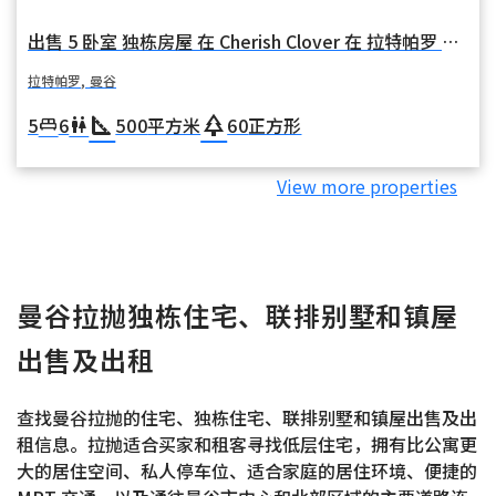
出售 5 卧室 独栋房屋 在 Cherish Clover 在 拉特帕罗 拉特帕罗 曼谷
拉特帕罗, 曼谷
square_foot
park
5
6
500
平方米
60
正方形
king_bed
wc
View more properties
曼谷拉抛独栋住宅、联排别墅和镇屋
出售及出租
查找曼谷拉抛的住宅、独栋住宅、联排别墅和镇屋出售及出
租信息。拉抛适合买家和租客寻找低层住宅，拥有比公寓更
大的居住空间、私人停车位、适合家庭的居住环境、便捷的