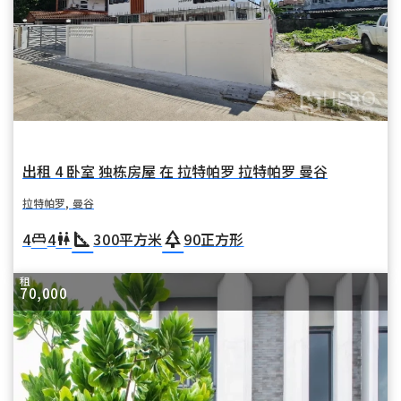
出租 4 卧室 独栋房屋 在 拉特帕罗 拉特帕罗 曼谷
拉特帕罗, 曼谷
square_foot
park
4
4
300
平方米
90
正方形
king_bed
wc
租
70,000