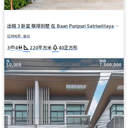
出租 3 卧室 联排别墅 在 Baan Puripuri Satriwittaya 2 (普里普里萨特里维塔亚之家 2 号酒店) 在 拉特帕罗 拉特帕罗 曼谷
拉特帕罗, 曼谷
square_foot
park
3
4
220
平方米
40
正方形
king_bed
wc
租
销售
50,000
7,500,000