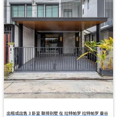
出租或出售 3 卧室 联排别墅 在 拉特帕罗 拉特帕罗 曼谷