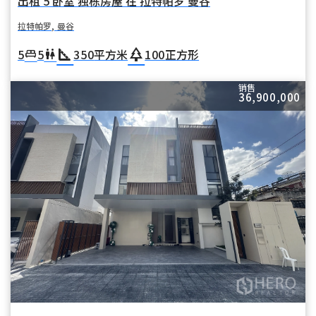
出租 5 卧室 独栋房屋 在 拉特帕罗 曼谷
拉特帕罗, 曼谷
square_foot
park
5
5
350
平方米
100
正方形
king_bed
wc
销售
36,900,000