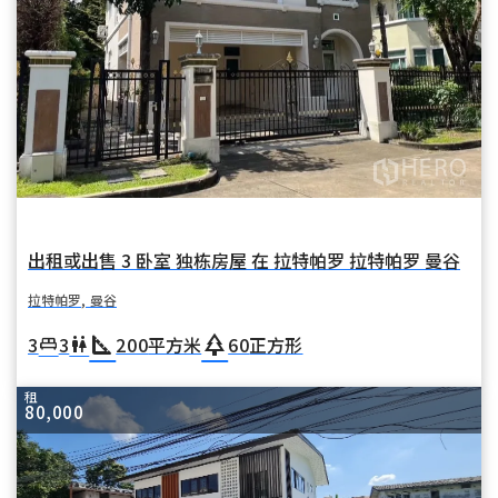
出租或出售 3 卧室 独栋房屋 在 拉特帕罗 拉特帕罗 曼谷
拉特帕罗, 曼谷
square_foot
park
3
3
200
平方米
60
正方形
king_bed
wc
租
80,000