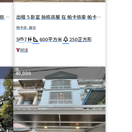
出售 4 卧室 独栋房屋 在 邦查克 帕卡侬 曼谷 BTS 邦泽
出租 5 卧室 独栋房屋 在 帕卡侬泰 帕卡侬 曼谷 BTS 邦泽
帕卡侬, 曼谷
square_foot
park
5
7
600
平方米
250
正方形
king_bed
wc
邦泽
租
40,000