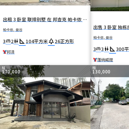
出租 3 卧室 联排别墅 在 邦查克 帕卡侬 曼谷 BTS 邦泽
帕卡侬, 曼谷
帕卡侬, 曼谷
square_foot
park
3
2
104
平方米
26
正方形
king_bed
wc
square_foot
3
3
300
平
king_bed
wc
邦泽
蓬纳威提
租
租
170,000
130,000