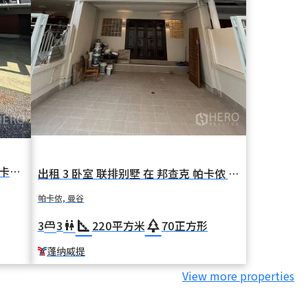
出租 4 卧室 独栋房屋 在 帕卡侬泰 帕卡侬 曼谷 BTS 邦泽
出租 3 卧室 联排别墅 在 邦查克 帕卡侬 曼谷 BTS 蓬纳威提
帕卡侬, 曼谷
square_foot
park
3
3
220
平方米
70
正方形
king_bed
wc
蓬纳威提
View more properties