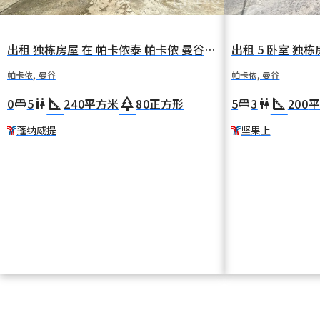
出租 独栋房屋 在 帕卡侬泰 帕卡侬 曼谷 BTS 蓬纳威提
帕卡侬, 曼谷
帕卡侬, 曼谷
square_foot
park
square_foot
0
5
240
平方米
80
正方形
5
3
200
平
king_bed
wc
king_bed
wc
蓬纳威提
坚果上