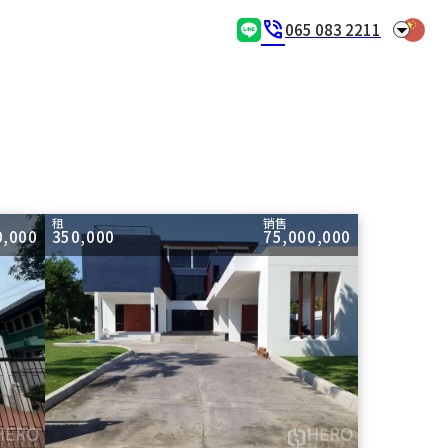
arrow_drop_down
phone_in_talk
065 083 2211
租
销售
0,000
350,000
75,000,000