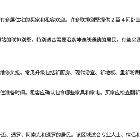
层住宅的买家和租客欢迎。许多联排别墅提供 2 至 4 间卧室
 BTS 安努站的联排别墅，特别适合需要沿素坤逸线通勤的居民。
的维修负担。常见升级包括新厨房、现代浴室、新地板、重新粉
入住准备时间。租客应确认包含哪些家具和家电。买家应检查翻
伊卡迈、通罗、阿索克和暹罗的居民。该区域适合专业人士、情侣