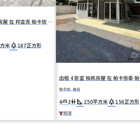
出租 5 卧室 独栋房屋 在 邦查克 帕卡侬 曼谷 BTS 坚果上
park
方米
187
正方形
帕卡侬, 曼谷
square_foot
park
4
3
250
平方米
156
正方形
king_bed
wc
邦泽