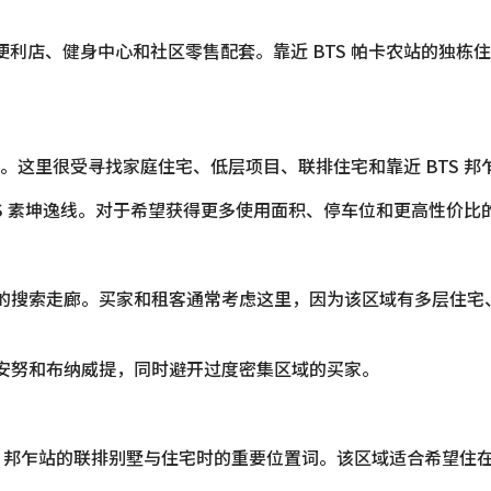
咖啡馆、餐厅、便利店、健身中心和社区零售配套。靠近 BTS 帕卡农
这里很受寻找家庭住宅、低层项目、联排住宅和靠近 BTS 邦乍
S 素坤逸线。对于希望获得更多使用面积、停车位和更高性价比
见的搜索走廊。买家和租客通常考虑这里，因为该区域有多层住宅、
、安努和布纳威提，同时避开过度密集区域的买家。
 BTS 邦乍站的联排别墅与住宅时的重要位置词。该区域适合希望住在成熟