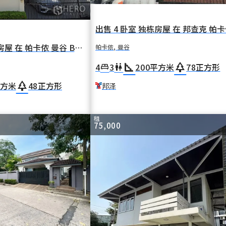
出售 3 卧室 独栋房屋 在 帕卡侬 曼谷 BTS 蓬纳威提
帕卡侬, 曼谷
square_foot
park
4
3
200
平方米
78
正方形
king_bed
wc
park
方米
48
正方形
邦泽
租
75,000