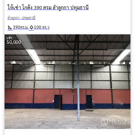
ให้เช่า โกดัง 390 ตรม ลำลูกกา ปทุมธานี
ลำลูกกา, ปทุมธานี
square_foot
park
390
100
ตร.ม.
ตร.ว
เช่า
50,000