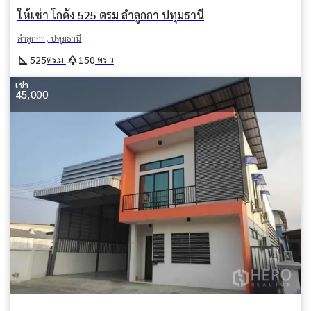
ให้เช่า โกดัง 525 ตรม ลำลูกกา ปทุมธานี
ลำลูกกา, ปทุมธานี
square_foot
park
525
150
ตร.ม.
ตร.ว
เช่า
45,000