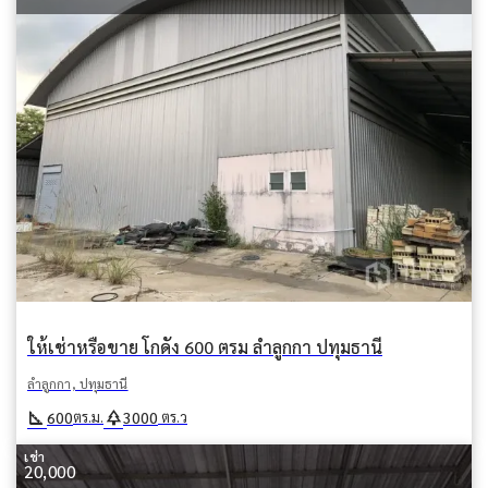
ให้เช่าหรือขาย โกดัง 600 ตรม ลำลูกกา ปทุมธานี
ลำลูกกา, ปทุมธานี
square_foot
park
600
3000
ตร.ม.
ตร.ว
เช่า
20,000