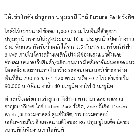
ให้เช่า โกดัง ลำลูกกา ปทุมธานี ใกล้ Future Park รังสิต
โกดังให้เช่าขนาดใช้สอย 1,000 ตร.ม. ในพื้นที่ลำลูกกา
ปทุมธานี เพดานโล่งสูงประมาณ 10 ม. ประตูหน้าเปิดกว้างราว
6 ม. พื้นคอนกรีตรับน้ำหนักได้ราว 1.5 ตัน/ตร.ม. พร้อมไฟฟ้า
3 เฟส ภายในโครงสร้างเหล็กโปร่ง มีช่องแสงแนวตั้งและ
ช่องลม เหมาะเก็บสินค้า/ผลิตงานเบา มีหลังคากันฝนตลอดแนว
โหลดดิ้ง และถนนภายในกว้าง รถคอนเทนเนอร์เข้าออกง่าย
พื้นที่ดิน 280 ตร.ว. (≈1,120 ตร.ม. หรือ ≈0.7 ไร่) ค่าเช่าเริ่ม
90,000 บ./เดือน ค่าน้ำ 40 บ./ยูนิต ค่าไฟ 8 บ./ยูนิต
ทำเลเชื่อมต่อถนนลำลูกกา รังสิต–นครนายก และวงแหวน
กาญจนาภิเษก ใกล้ Future Park รังสิต, Zeer รังสิต, Dream
World, ม.ธรรมศาสตร์ ศูนย์รังสิต, รพ.ธรรมศาสตร์
เฉลิมพระเกียรติ และสนามลีโอของ BG ปทุม ยูไนเต็ด นัดชม
สถานที่กับทีมงานเราได้ทันที