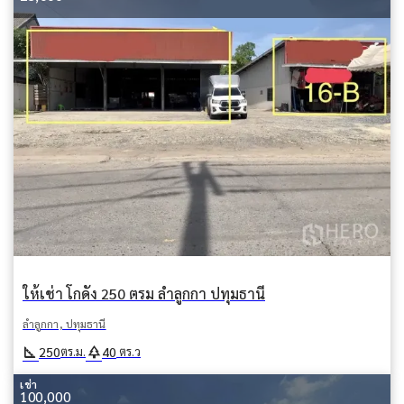
ให้เช่า โกดัง 250 ตรม ลำลูกกา ปทุมธานี
ลำลูกกา, ปทุมธานี
square_foot
park
250
40
ตร.ม.
ตร.ว
เช่า
100,000