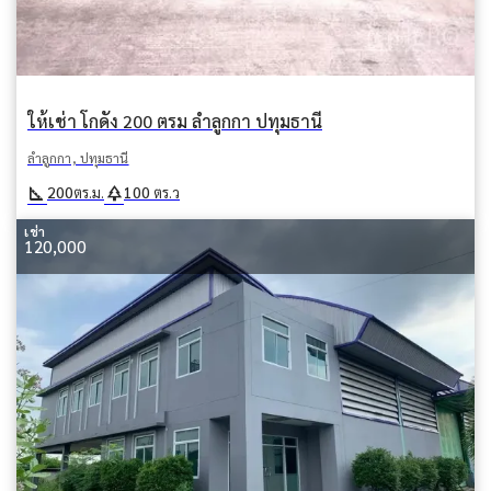
ให้เช่า โกดัง 200 ตรม ลำลูกกา ปทุมธานี
ลำลูกกา, ปทุมธานี
square_foot
park
200
100
ตร.ม.
ตร.ว
เช่า
120,000