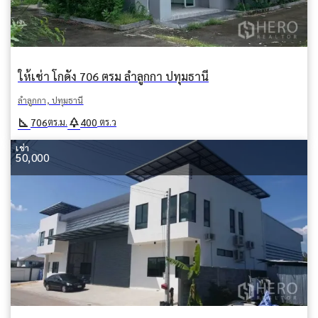
ให้เช่า โกดัง 706 ตรม ลำลูกกา ปทุมธานี
ลำลูกกา, ปทุมธานี
square_foot
park
706
400
ตร.ม.
ตร.ว
เช่า
50,000