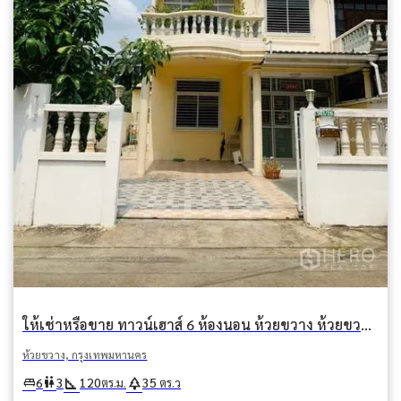
ให้เช่าหรือขาย ทาวน์เฮาส์ 6 ห้องนอน ห้วยขวาง ห้วยขวาง กรุงเทพมหานคร
ห้วยขวาง, กรุงเทพมหานคร
square_foot
park
king_bed
wc
6
3
120
35
ตร.ม.
ตร.ว