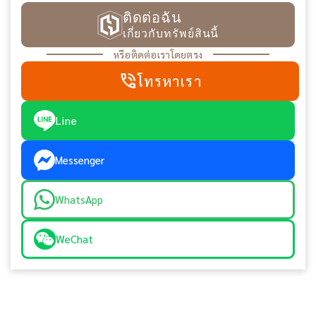
ติดต่อฉัน
เกี่ยวกับทรัพย์สินนี้
หรือติดต่อเราโดยตรง
phone_in_talk
โทรหาเรา
Line
Messenger
WhatsApp
WeChat