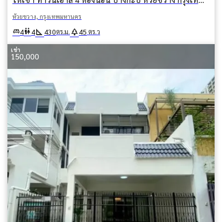
ห้วยขวาง, กรุงเทพมหานคร
square_foot
park
king_bed
wc
4
4
430
45
ตร.ม.
ตร.ว
เช่า
150,000