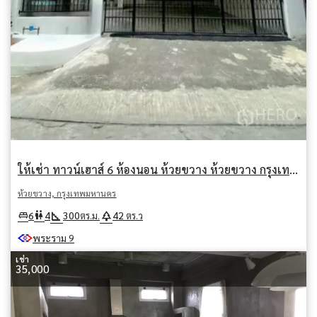
ให้เช่า ทาวน์เฮาส์ 6 ห้องนอน ห้วยขวาง ห้วยขวาง กรุงเทพมหานคร
ห้วยขวาง, กรุงเทพมหานคร
square_foot
park
king_bed
wc
6
4
300
42
ตร.ม.
ตร.ว
พระราม 9
เช่า
35,000