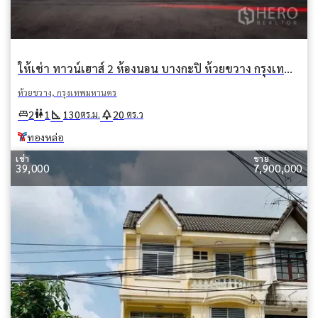
ให้เช่า ทาวน์เฮาส์ 2 ห้องนอน บางกะปิ ห้วยขวาง กรุงเทพมหานคร BTS ทองหล่อ
ห้วยขวาง, กรุงเทพมหานคร
square_foot
park
king_bed
wc
2
1
130
20
ตร.ม.
ตร.ว
ทองหล่อ
เช่า
ขาย
39,000
7,900,000