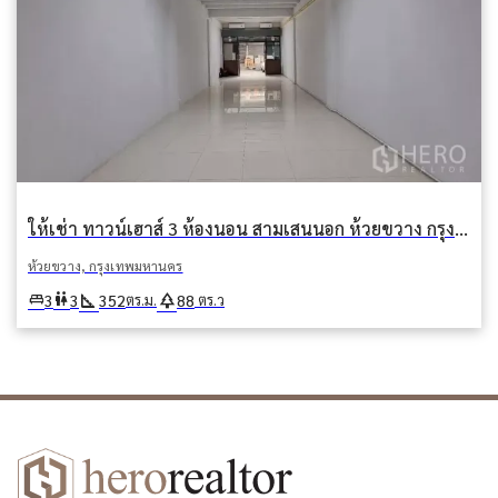
ให้เช่า ทาวน์เฮาส์ 3 ห้องนอน สามเสนนอก ห้วยขวาง กรุงเทพมหานคร
ห้วยขวาง, กรุงเทพมหานคร
square_foot
park
king_bed
wc
3
3
352
88
ตร.ม.
ตร.ว