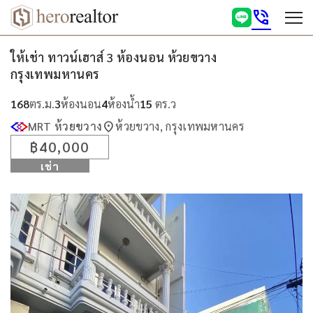
phone_in_talk
ให้เช่า ทาวน์เฮาส์ 3 ห้องนอน ห้วยขวาง
กรุงเทพมหานคร
168
ตร.ม.
3
ห้องนอน
4
ห้องน้ำ
15
ตร.ว
location_on
MRT ห้วยขวาง
ห้วยขวาง, กรุงเทพมหานคร
฿40,000
เช่า