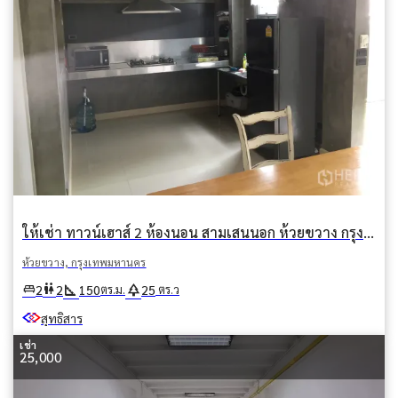
ให้เช่า ทาวน์เฮาส์ 2 ห้องนอน สามเสนนอก ห้วยขวาง กรุงเทพมหานคร
ห้วยขวาง, กรุงเทพมหานคร
square_foot
park
king_bed
wc
2
2
150
25
ตร.ม.
ตร.ว
สุทธิสาร
เช่า
25,000