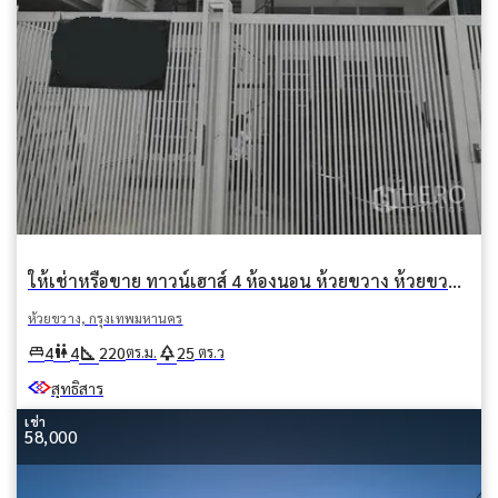
ให้เช่าหรือขาย ทาวน์เฮาส์ 4 ห้องนอน ห้วยขวาง ห้วยขวาง กรุงเทพมหานคร
ห้วยขวาง, กรุงเทพมหานคร
square_foot
park
king_bed
wc
4
4
220
25
ตร.ม.
ตร.ว
สุทธิสาร
เช่า
58,000