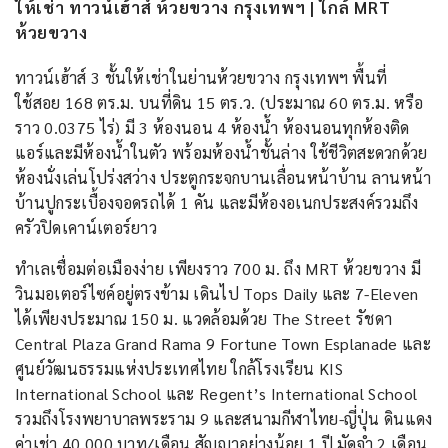
ให้เช่า ทาวน์เฮ้าส์ ห้วยขวาง กรุงเทพฯ | ใกล้ MRT
ห้วยขวาง
ทาวน์เฮ้าส์ 3 ชั้นให้เช่าในย่านห้วยขวาง กรุงเทพฯ พื้นที่
ใช้สอย 168 ตร.ม. บนที่ดิน 15 ตร.ว. (ประมาณ 60 ตร.ม. หรือ
ราว 0.0375 ไร่) มี 3 ห้องนอน 4 ห้องน้ำ ห้องนอนทุกห้องติด
แอร์และมีห้องน้ำในตัว พร้อมห้องน้ำชั้นล่าง ใช้ชีวิตสะดวกด้วย
ห้องนั่งเล่นโปร่งสว่าง ประตูกระจกบานเลื่อนหน้าบ้าน ลานหน้า
บ้านปูกระเบื้องจอดรถได้ 1 คัน และมีห้องอเนกประสงค์รวมถึง
ครัวปิดเคาน์เตอร์ยาว
ทำเลเชื่อมต่อเมืองง่าย เพียงราว 700 ม. ถึง MRT ห้วยขวาง มี
วินมอเตอร์ไซค์อยู่ตรงข้าม เดินไป Tops Daily และ 7-Eleven
ได้เพียงประมาณ 150 ม. แวดล้อมด้วย The Street รัชดา
Central Plaza Grand Rama 9 Fortune Town Esplanade และ
ศูนย์วัฒนธรรมแห่งประเทศไทย ใกล้โรงเรียน KIS
International School และ Regent’s International School
รวมถึงโรงพยาบาลพระราม 9 และสนามกีฬาไทย-ญี่ปุ่น ดินแดง
ค่าเช่า 40,000 บาท/เดือน สัญญาอย่างน้อย 1 ปี มัดจำ 2 เดือน