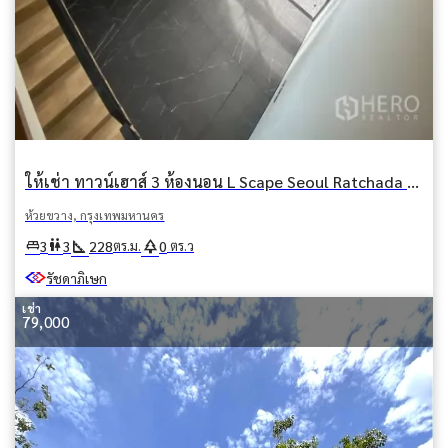
ให้เช่า ทาวน์เฮาส์ 3 ห้องนอน L Scape Seoul Ratchada 20 (แอล สเคป โซล รัชดา 20) สามเสนนอก ห้วยขวาง กรุงเทพมหานคร
ห้วยขวาง, กรุงเทพมหานคร
square_foot
park
king_bed
wc
3
3
228
0
ตร.ม.
ตร.ว
รัชดาภิเษก
เช่า
79,000