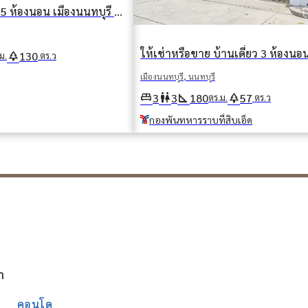
ให้เช่า บ้านเดี่ยว 5 ห้องนอน เมืองนนทบุรี นนทบุรี
park
130
ม.
ตร.ว
เมืองนนทบุรี, นนทบุรี
king_bed
wc
square_foot
park
3
3
180
57
ตร.ม.
ตร.ว
กองพันทหารราบที่สิบเอ็ด
า
คอนโด