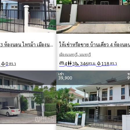
ให้เช่า บ้านเดี่ยว 3 ห้องนอน ไทรม้า เมืองนนทบุรี นนทบุรี
เมืองนนทบุรี, นนทบุรี
king_bed
wc
square_foot
park
4
3
346
118
park
0
ตร.ม.
ตร.ว
.
ตร.ว
เช่า
ข
39,900
9