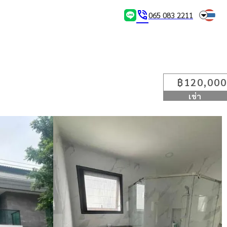
arrow_drop_down
phone_in_talk
065 083 2211
฿120,000
เช่า