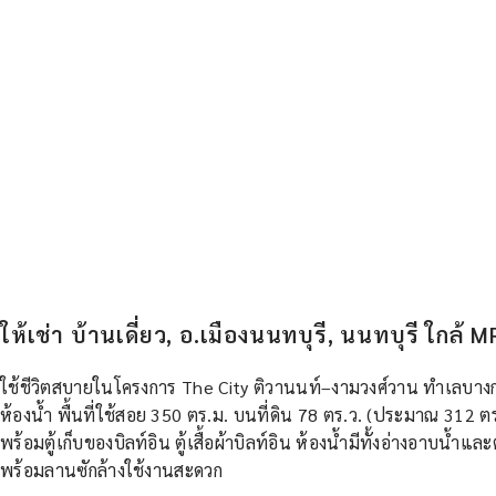
ให้เช่า บ้านเดี่ยว, อ.เมืองนนทบุรี, นนทบุรี ใกล
ใช้ชีวิตสบายในโครงการ The City ติวานนท์–งามวงศ์วาน ทำเลบางกร
ห้องน้ำ พื้นที่ใช้สอย 350 ตร.ม. บนที่ดิน 78 ตร.ว. (ประมาณ 312 ตร.ม.
พร้อมตู้เก็บของบิลท์อิน ตู้เสื้อผ้าบิลท์อิน ห้องน้ำมีทั้งอ่างอาบน้ำ
พร้อมลานซักล้างใช้งานสะดวก