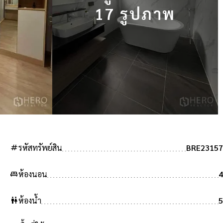
17 รูปภาพ
tag
รหัสทรัพย์สิน
BRE23157
king_bed
ห้องนอน
4
wc
ห้องน้ำ
5