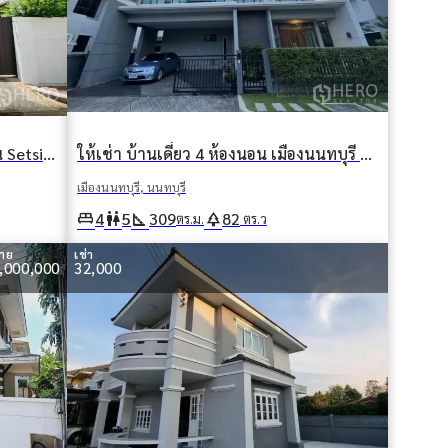
ให้เช่าหรือขาย บ้านเดี่ยว 4 ห้องนอน Setsiri Prachachuen Resident 1 (เศรษฐสิริ ประชาชื่น เรสซิเดนท์1) เมืองนนทบุรี นนทบุรี
ให้เช่า บ้านเดี่ยว 4 ห้องนอน เมืองนนทบุรี นนทบุรี
เมืองนนทบุรี, นนทบุรี
king_bed
wc
square_foot
park
4
5
309
82
ตร.ม.
ตร.ว
าย
เช่า
,000,000
32,000