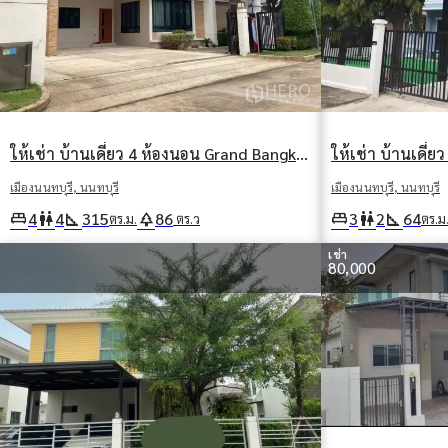
ให้เช่า บ้านเดี่ยว 4 ห้องนอน Grand Bangkok Boulevard ราชพฤกษ์-รัตนธิเบศร์ บางรักน้อย เมืองนนทบุรี นนทบุรี
เมืองนนทบุรี, นนทบุรี
เมืองนนทบุรี, นนทบุรี
king_bed
wc
square_foot
park
king_bed
wc
square_foot
4
4
315
86
3
2
64
ตร.ม.
ตร.ว
ตร.ม
เช่า
80,000