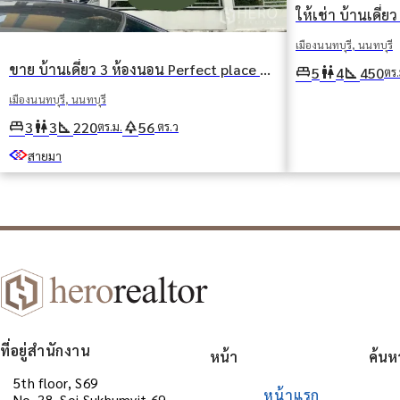
เมืองนนทบุรี, นนทบุรี
ขาย บ้านเดี่ยว 3 ห้องนอน Perfect place Rattanathibet-Saima Station (เพอร์เฟ็กต์เพลส รัตนธิเบต) บางรักน้อย เมืองนนทบุรี นนทบุรี
king_bed
wc
square_foot
5
4
450
ตร.
เมืองนนทบุรี, นนทบุรี
king_bed
wc
square_foot
park
3
3
220
56
ตร.ม.
ตร.ว
สายมา
ที่อยู่สำนักงาน
หน้า
ค้นห
5th floor, S69
หน้าแรก
No. 38, Soi Sukhumvit 69