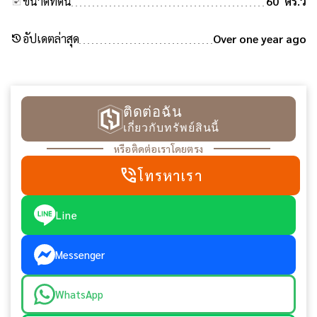
ขนาดที่ดิน
60 ตร.ว
history
อัปเดตล่าสุด
Over one year ago
ติดต่อฉัน
เกี่ยวกับทรัพย์สินนี้
หรือติดต่อเราโดยตรง
phone_in_talk
โทรหาเรา
Line
Messenger
WhatsApp