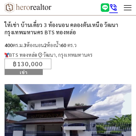
phone_in_talk
ให้เช่า บ้านเดี่ยว 3 ห้องนอน คลองตันเหนือ วัฒนา
กรุงเทพมหานคร BTS ทองหล่อ
400
ตร.ม.
3
ห้องนอน
2
ห้องน้ำ
60
ตร.ว
location_on
BTS ทองหล่อ
วัฒนา, กรุงเทพมหานคร
฿130,000
เช่า