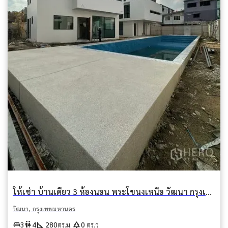
ให้เช่า บ้านเดี่ยว 3 ห้องนอน พระโขนงเหนือ วัฒนา กรุงเทพมหานคร BTS พระโขนง
วัฒนา, กรุงเทพมหานคร
square_foot
park
king_bed
wc
3
4
280
0
ตร.ม.
ตร.ว