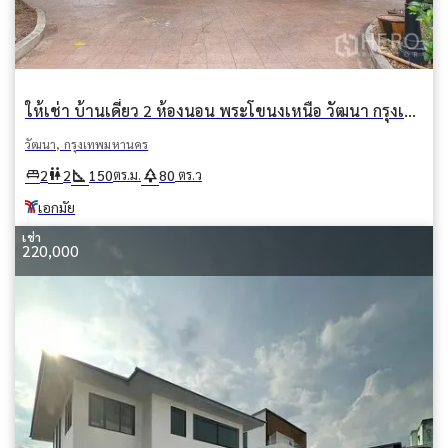
ให้เช่า บ้านเดี่ยว 2 ห้องนอน พระโขนงเหนือ วัฒนา กรุงเทพมหานคร BTS เอกมัย
วัฒนา, กรุงเทพมหานคร
square_foot
park
king_bed
wc
2
2
150
80
ตร.ม.
ตร.ว
เอกมัย
เช่า
220,000