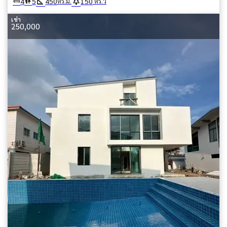
square_foot
park
king_bed
wc
4
5
450
150
ตร.ม.
ตร.ว
เช่า
250,000