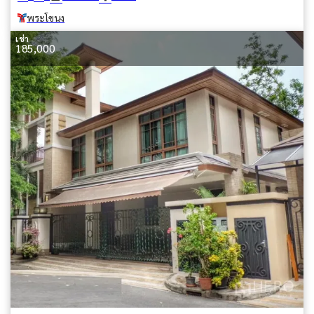
พระโขนง
เช่า
185,000