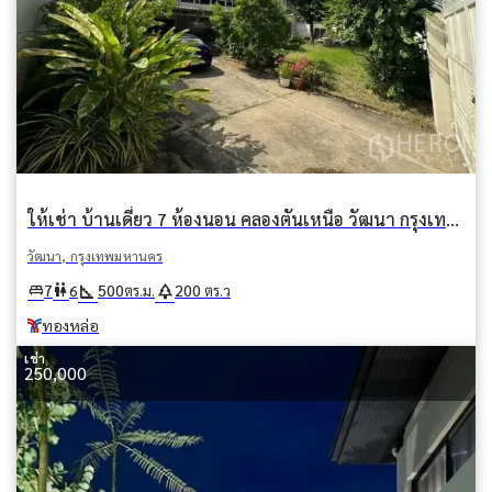
ให้เช่า บ้านเดี่ยว 7 ห้องนอน คลองตันเหนือ วัฒนา กรุงเทพมหานคร BTS ทองหล่อ
วัฒนา, กรุงเทพมหานคร
square_foot
park
king_bed
wc
7
6
500
200
ตร.ม.
ตร.ว
ทองหล่อ
เช่า
250,000