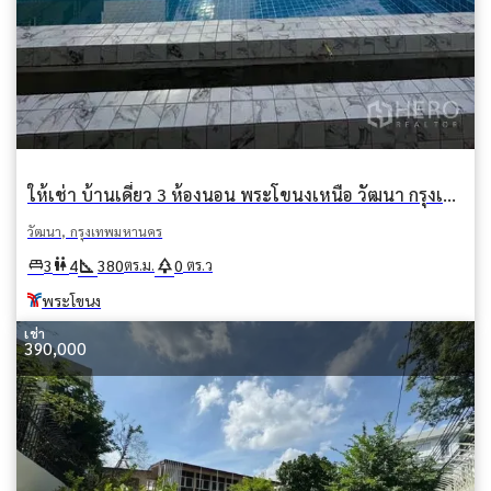
ให้เช่า บ้านเดี่ยว 3 ห้องนอน พระโขนงเหนือ วัฒนา กรุงเทพมหานคร BTS พระโขนง
วัฒนา, กรุงเทพมหานคร
square_foot
park
king_bed
wc
3
4
380
0
ตร.ม.
ตร.ว
พระโขนง
เช่า
390,000