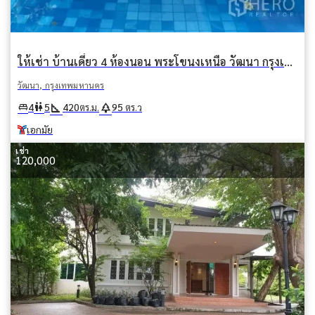
ให้เช่า บ้านเดี่ยว 4 ห้องนอน พระโขนงเหนือ วัฒนา กรุงเทพมหานคร BTS เอกมัย
วัฒนา, กรุงเทพมหานคร
square_foot
park
king_bed
wc
4
5
420
95
ตร.ม.
ตร.ว
เอกมัย
เช่า
120,000