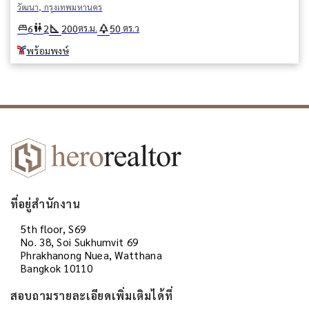
วัฒนา, กรุงเทพมหานคร
square_foot
park
king_bed
wc
6
2
200
50
ตร.ม.
ตร.ว
พร้อมพงษ์
ที่อยู่สำนักงาน
5th floor, S69
No. 38, Soi Sukhumvit 69
Phrakhanong Nuea, Watthana
Bangkok 10110
สอบถามรายละเอียดเพิ่มเติมได้ที่