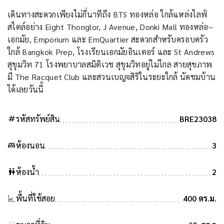
เดินทางสะดวกเพียงไม่กี่นาทีถึง BTS ทองหล่อ ใกล้แหล่งไลฟ์
สไตล์อย่าง Eight Thonglor, J Avenue, Donki Mall ทองหล่อ–
เอกมัย, Emporium และ EmQuartier สะดวกสำหรับครอบครัว
ใกล้ Bangkok Prep, โรงเรียนเอกมัยอินเตอร์ และ St Andrews
สุขุมวิท 71 โรงพยาบาลสมิติเวช สุขุมวิทอยู่ไม่ไกล สายสุขภาพ
มี The Racquet Club และสวนเบญจสิริในระยะใกล้ นัดชมบ้าน
ได้เลยวันนี้
tag
รหัสทรัพย์สิน
BRE23038
king_bed
ห้องนอน
3
wc
ห้องน้ำ
2
พื้นที่ใช้สอย
400 ตร.ม.