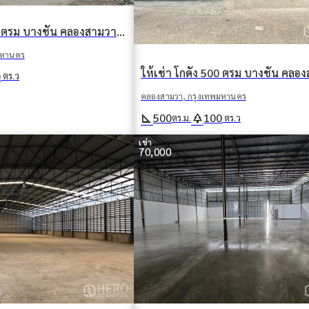
ให้เช่า โกดัง 520 ตรม บางชัน คลองสามวา กรุงเทพมหานคร
มหานคร
0
ตร.ว
คลองสามวา, กรุงเทพมหานคร
square_foot
park
500
100
ตร.ม.
ตร.ว
เช่า
70,000