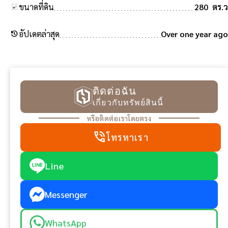
ขนาดที่ดิน
280 ตร.ว
history
อัปเดตล่าสุด
Over one year ago
ติดต่อฉัน
เกี่ยวกับทรัพย์สินนี้
หรือติดต่อเราโดยตรง
phone_in_talk
โทรหาเรา
Line
Messenger
WhatsApp