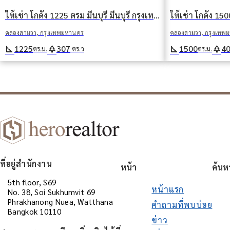
ให้เช่า โกดัง 1225 ตรม มีนบุรี มีนบุรี กรุงเทพมหานคร
คลองสามวา, กรุงเทพ
คลองสามวา, กรุงเทพมหานคร
square_foot
park
square_foot
park
1500
4
1225
307
ตร.ม.
ตร.ม.
ตร.ว
ที่อยู่สำนักงาน
หน้า
ค้นห
5th floor, S69
หน้าแรก
No. 38, Soi Sukhumvit 69
Phrakhanong Nuea, Watthana
คำถามที่พบบ่อย
Bangkok 10110
ข่าว