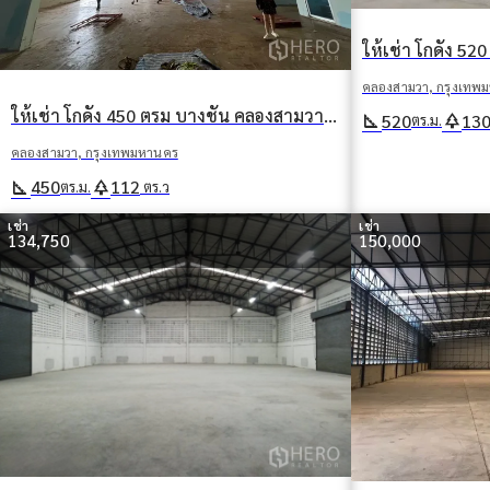
คลองสามวา, กรุงเทพ
ให้เช่า โกดัง 450 ตรม บางชัน คลองสามวา กรุงเทพมหานคร
square_foot
park
520
13
ตร.ม.
คลองสามวา, กรุงเทพมหานคร
square_foot
park
450
112
ตร.ม.
ตร.ว
เช่า
เช่า
134,750
150,000