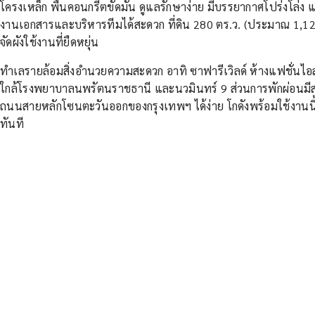
โครงเหล็ก พื้นคอนกรีตขัดมัน ดูแลรักษาง่าย มีบรรยากาศโปร่งโล่ง แล
งานเอกสารและบริหารทีมได้สะดวก ที่ดิน 280 ตร.ว. (ประมาณ 1,12
จัดผังใช้งานที่ยืดหยุ่น
ทำเลรายล้อมสิ่งอำนวยความสะดวก อาทิ ซาฟารีเวิลด์ ห้างแฟชั่น
ใกล้โรงพยาบาลนพรัตนราชธานี และนวมินทร์ 9 ส่วนการพักผ่อนม
ถนนสายหลักโซนตะวันออกของกรุงเทพฯ ได้ง่าย โกดังพร้อมใช้งานน
ทันที