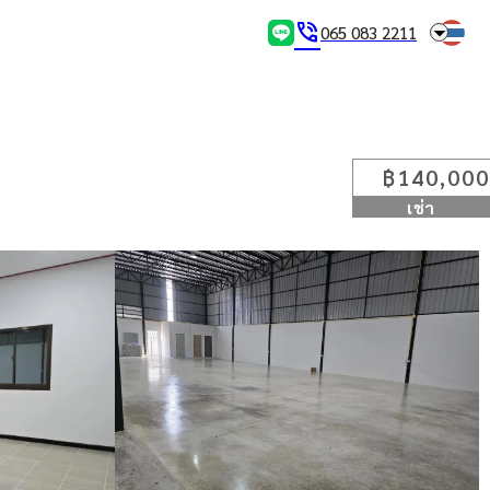
arrow_drop_down
phone_in_talk
065 083 2211
฿140,000
เช่า