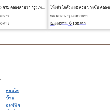
ให้เช่า โกดัง 1500 ตรม คลองสามวา กรุงเทพมหานคร
คลองสามวา, กรุงเทพมหานคร
มหานคร
square_foot
park
550
100
00
ตร.ม.
ตร.ว
ตร.ว
า
คอนโด
บ้าน
ออฟฟิศ