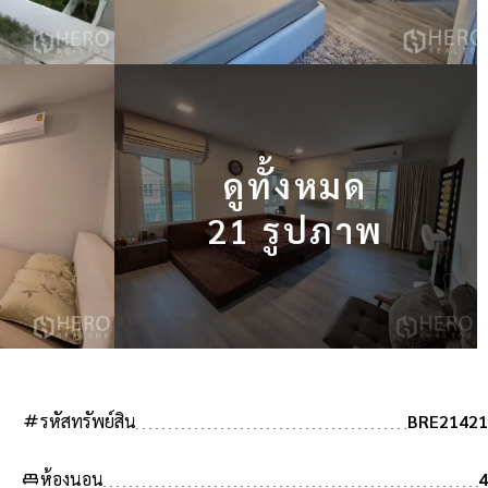
ดูทั้งหมด
21 รูปภาพ
tag
รหัสทรัพย์สิน
BRE21421
king_bed
ห้องนอน
4