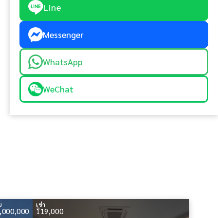
Line
Messenger
WhatsApp
WeChat
ย
เช่า
,000,000
119,000