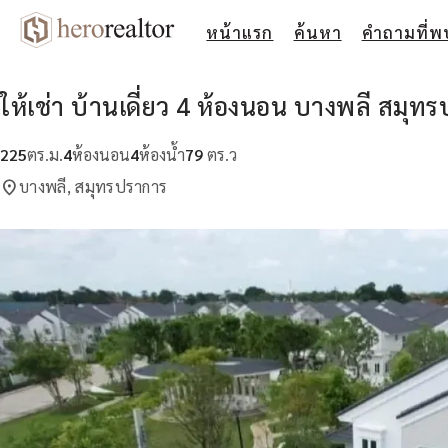
หน้าแรก
ค้นหา
คำถามที่พ
ให้เช่า บ้านเดี่ยว 4 ห้องนอน บางพลี สมุท
225
ตร.ม.
4
ห้องนอน
4
ห้องน้ำ
79
ตร.ว
location_on
บางพลี, สมุทรปราการ