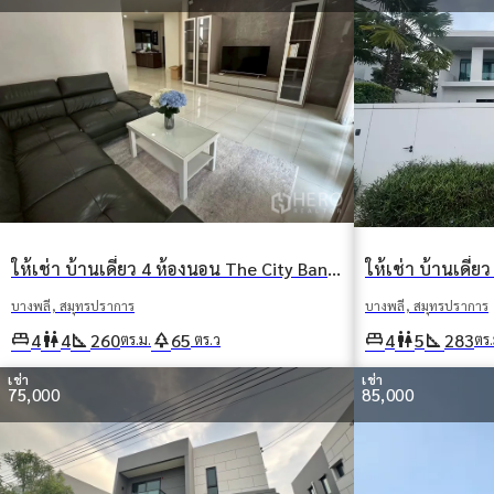
ให้เช่า บ้านเดี่ยว 4 ห้องนอน The City Bangna KM 7 (เมืองบางนา กม.7) บางแก้ว บางพลี สมุทรปราการ
บางพลี, สมุทรปราการ
บางพลี, สมุทรปราการ
king_bed
wc
square_foot
king_bed
wc
square_foot
park
4
5
283
4
4
260
65
ตร.
ตร.ม.
ตร.ว
เช่า
เช่า
75,000
85,000