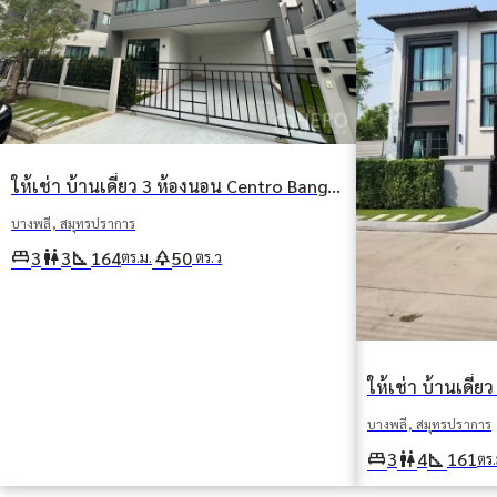
ให้เช่า บ้านเดี่ยว 3 ห้องนอน Centro Bangna (ศูนย์บางนา) บางแก้ว บางพลี สมุทรปราการ
บางพลี, สมุทรปราการ
king_bed
wc
square_foot
park
3
3
164
50
ตร.ม.
ตร.ว
บางพลี, สมุทรปราการ
king_bed
wc
square_foot
3
4
161
ตร.