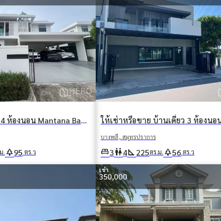
ให้เช่า บ้านเดี่ยว 4 ห้องนอน Mantana Bangna KM 15 (อดีตบางนา กม. 15) บางโฉลง บางพลี สมุทรปราการ
บางพลี, สมุทรปราการ
park
king_bed
wc
square_foot
park
95
3
4
225
56
ม.
ตร.ว
ตร.ม.
ตร.ว
เช่า
350,000