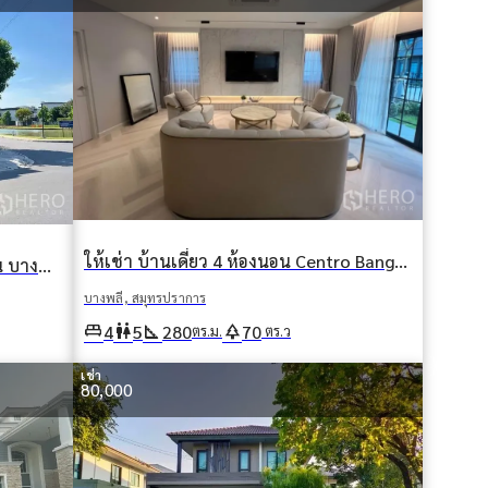
ให้เช่า บ้านเดี่ยว 4 ห้องนอน Centro Bangna (ศูนย์บางนา) บางแก้ว บางพลี สมุทรปราการ
ให้เช่าหรือขาย บ้านเดี่ยว 3 ห้องนอน บางพลี สมุทรปราการ
บางพลี, สมุทรปราการ
king_bed
wc
square_foot
park
4
5
280
70
ตร.ม.
ตร.ว
เช่า
80,000