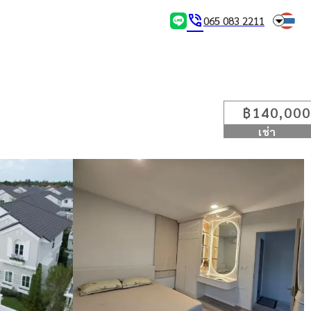
arrow_drop_down
phone_in_talk
065 083 2211
฿140,000
เช่า