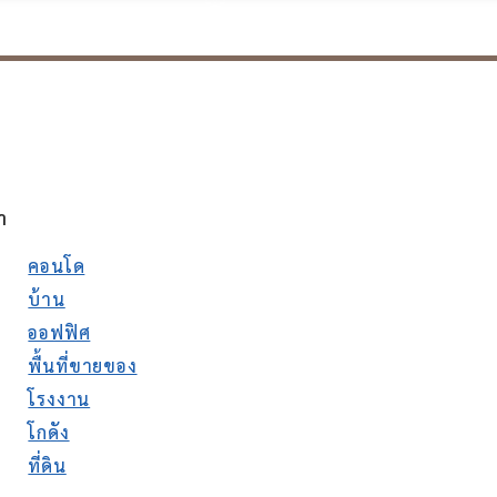
า
คอนโด
บ้าน
ออฟฟิศ
พื้นที่ขายของ
โรงงาน
โกดัง
ที่ดิน