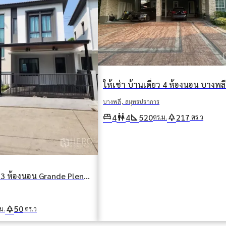
บางพลี, สมุทรปราการ
king_bed
wc
square_foot
park
4
4
520
217
ตร.ม.
ตร.ว
ให้เช่า บ้านเดี่ยว 3 ห้องนอน Grande Pleno Sukhumvit-Bangna (แกรนด์ เพลโน สุขุมวิท-บางนา) บางแก้ว บางพลี สมุทรปราการ
park
50
ม.
ตร.ว