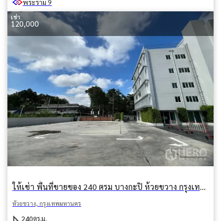
พระราม 9
เช่า
120,000
ให้เช่า พื้นที่ขายของ 240 ตรม บางกะปิ ห้วยขวาง กรุงเทพมหานคร
ห้วยขวาง, กรุงเทพมหานคร
square_foot
240
ตร.ม.