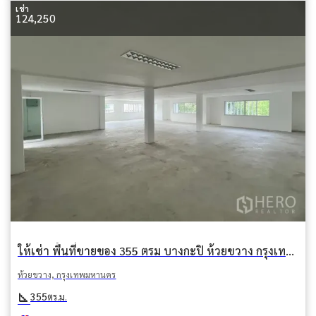
เช่า
124,250
ให้เช่า พื้นที่ขายของ 355 ตรม บางกะปิ ห้วยขวาง กรุงเทพมหานคร
ห้วยขวาง, กรุงเทพมหานคร
square_foot
355
ตร.ม.