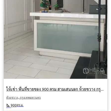
ให้เช่า พื้นที่ขายของ 900 ตรม สามเสนนอก ห้วยขวาง กรุงเทพมหานคร
ห้วยขวาง, กรุงเทพมหานคร
square_foot
900
ตร.ม.