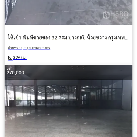
ให้เช่า พื้นที่ขายของ 32 ตรม บางกะปิ ห้วยขวาง กรุงเทพมหานคร
ห้วยขวาง, กรุงเทพมหานคร
square_foot
32
ตร.ม.
เช่า
270,000