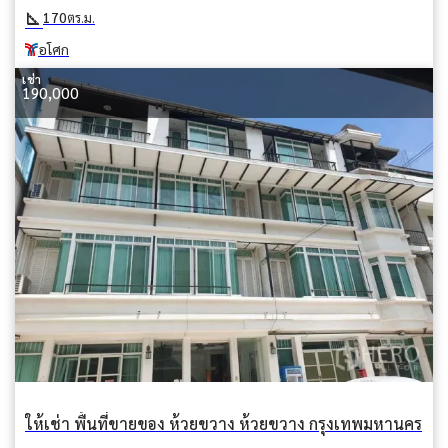
square_foot
170
ตร.ม.
อโศก
เช่า
190,000
ให้เช่า พื้นที่ขายของ ห้วยขวาง ห้วยขวาง กรุงเทพมหานคร