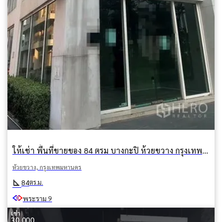
ให้เช่า พื้นที่ขายของ 84 ตรม บางกะปิ ห้วยขวาง กรุงเทพมหานคร
ห้วยขวาง, กรุงเทพมหานคร
square_foot
84
ตร.ม.
พระราม 9
เช่า
30,000