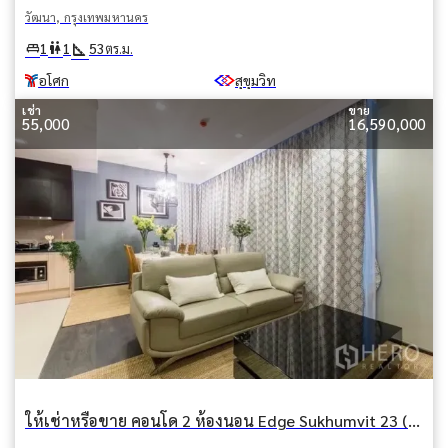
วัฒนา, กรุงเทพมหานคร
square_foot
king_bed
wc
1
1
53
ตร.ม.
อโศก
สุขุมวิท
เช่า
ขาย
55,000
16,590,000
ให้เช่าหรือขาย คอนโด 2 ห้องนอน Edge Sukhumvit 23 (เอดจ์ สุขุมวิท 23) คลองเตยเหนือ วัฒนา กรุงเทพมหานคร BTS อโศก