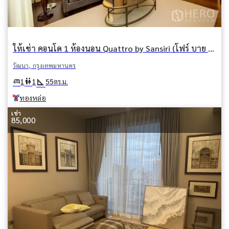
ให้เช่า คอนโด 1 ห้องนอน Quattro by Sansiri (โฟร์ บาย ซันซิริ) คลองตันเหนือ วัฒนา กรุงเทพมหานคร BTS ทองหล่อ
วัฒนา, กรุงเทพมหานคร
square_foot
king_bed
wc
1
1
55
ตร.ม.
ทองหล่อ
เช่า
85,000