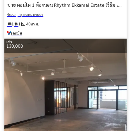
ขาย คอนโด 1 ห้องนอน Rhythm Ekkamai Estate (ริธึม เอกมัย เอสเตท) คลองตันเหนือ วัฒนา กรุงเทพมหานคร BTS เอกมัย
วัฒนา, กรุงเทพมหานคร
square_foot
king_bed
wc
1
1
40
ตร.ม.
เอกมัย
เช่า
130,000