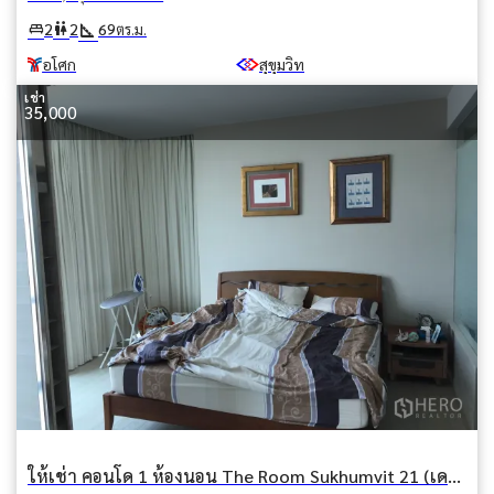
square_foot
king_bed
wc
2
2
69
ตร.ม.
อโศก
สุขุมวิท
เช่า
35,000
ให้เช่า คอนโด 1 ห้องนอน The Room Sukhumvit 21 (เดอะรูม สุขุมวิท 21) คลองเตยเหนือ วัฒนา กรุงเทพมหานคร BTS อโศก