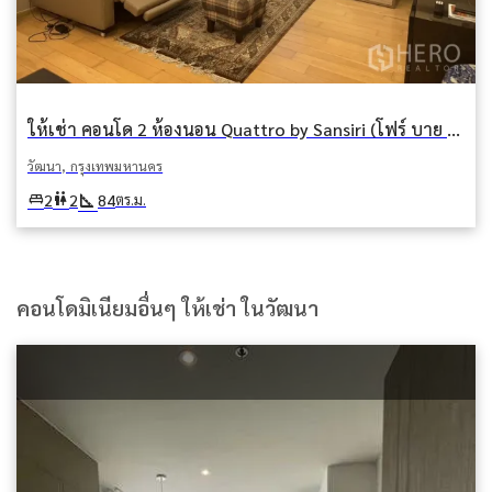
ให้เช่า คอนโด 2 ห้องนอน Quattro by Sansiri (โฟร์ บาย ซันซิริ) คลองตันเหนือ วัฒนา กรุงเทพมหานคร
วัฒนา, กรุงเทพมหานคร
square_foot
king_bed
wc
2
2
84
ตร.ม.
คอนโดมิเนียมอื่นๆ ให้เช่า ในวัฒนา