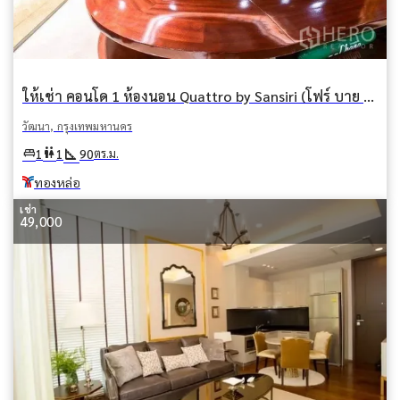
ให้เช่า คอนโด 1 ห้องนอน Quattro by Sansiri (โฟร์ บาย ซันซิริ) คลองตันเหนือ วัฒนา กรุงเทพมหานคร BTS ทองหล่อ
วัฒนา, กรุงเทพมหานคร
square_foot
king_bed
wc
1
1
90
ตร.ม.
ทองหล่อ
เช่า
49,000