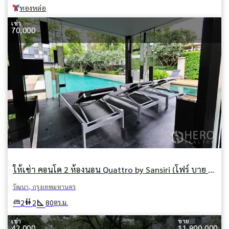
ทองหล่อ
เช่า
70,000
ให้เช่า คอนโด 2 ห้องนอน Quattro by Sansiri (โฟร์ บาย ซันซิริ) คลองตันเหนือ วัฒนา กรุงเทพมหานคร
วัฒนา, กรุงเทพมหานคร
square_foot
king_bed
wc
2
2
80
ตร.ม.
เช่า
ขาย
42,000
11,900,000