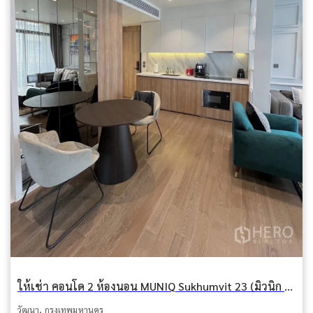
ให้เช่า คอนโด 2 ห้องนอน MUNIQ Sukhumvit 23 (มิวนิก สุขุมวิท 23) คลองเตยเหนือ วัฒนา กรุงเทพมหานคร BTS อโศก
วัฒนา, กรุงเทพมหานคร