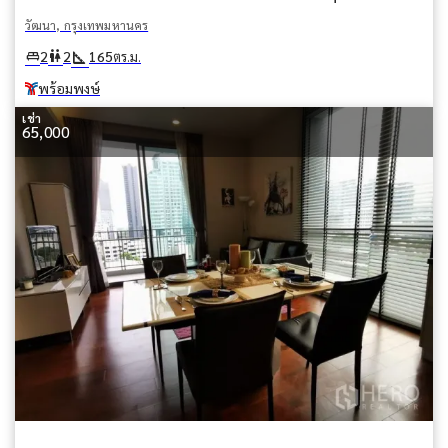
วัฒนา, กรุงเทพมหานคร
square_foot
king_bed
wc
2
2
165
ตร.ม.
พร้อมพงษ์
เช่า
65,000