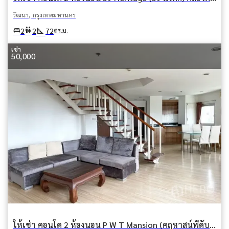
วัฒนา, กรุงเทพมหานคร
square_foot
king_bed
wc
2
2
72
ตร.ม.
เช่า
50,000
ให้เช่า คอนโด 2 ห้องนอน P W T Mansion (คฤหาสน์พีดับบลิวที) คลองเตยเหนือ วัฒนา กรุงเทพมหานคร BTS พร้อมพงษ์