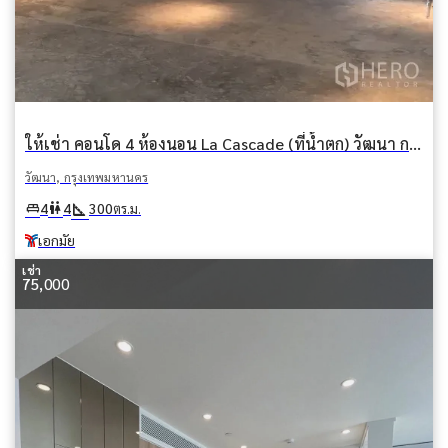
ให้เช่า คอนโด 4 ห้องนอน La Cascade (ที่น้ำตก) วัฒนา กรุงเทพมหานคร BTS เอกมัย
วัฒนา, กรุงเทพมหานคร
square_foot
king_bed
wc
4
4
300
ตร.ม.
เอกมัย
เช่า
75,000