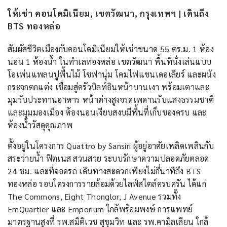
ให้เช่า คอนโดมิเนียม, เขตวัฒนา, กรุงเทพฯ | เดินถึง
BTS ทองหล่อ
สัมผัสชีวิตเมืองกับคอนโดมิเนียมให้เช่าขนาด 55 ตร.ม. 1 ห้อง
นอน 1 ห้องน้ำ ในทำเลทองหล่อ เขตวัฒนา พื้นที่นั่งเล่นแบบ
โอเพ่นแพลนปูพื้นไม้ โซฟานุ่ม โคมไฟแชนเดอเลียร์ และผนัง
กระจกตกแต่ง เชื่อมสู่ครัวบิลท์อินหน้าบานเงา พร้อมเตาและ
มุมรับประทานอาหาร หน้าต่างสูงจรดเพดานรับแสงธรรมชาติ
และมุมมองเมือง ห้องนอนเงียบสงบมีพื้นที่เก็บของครบ และ
ห้องน้ำวัสดุคุณภาพ
ตั้งอยู่ในโครงการ Quattro by Sansiri ผู้อยู่อาศัยเพลิดเพลินกับ
สระว่ายน้ำ ฟิตเนส สวนสวย ระบบรักษาความปลอดภัยตลอด
24 ชม. และที่จอดรถ เดินทางสะดวกเพียงไม่กี่นาทีถึง BTS
ทองหล่อ รอบโครงการรายล้อมด้วยไลฟ์สไตล์ครบครัน ได้แก่
The Commons, Eight Thonglor, J Avenue รวมทั้ง
EmQuartier และ Emporium ใกล้พร้อมพงษ์ การแพทย์
มาตรฐานสูงที่ รพ.สมิติเวช สุขุมวิท และ รพ.คามิลเลียน ใกล้