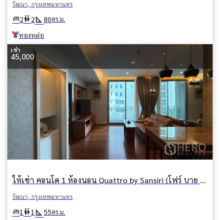
วัฒนา, กรุงเทพมหานคร
square_foot
king_bed
wc
2
2
80
ตร.ม.
ทองหล่อ
เช่า
45,000
ให้เช่า คอนโด 1 ห้องนอน Quattro by Sansiri (โฟร์ บาย ซันซิริ) คลองตันเหนือ วัฒนา กรุงเทพมหานคร BTS ทองหล่อ
วัฒนา, กรุงเทพมหานคร
square_foot
king_bed
wc
1
1
55
ตร.ม.