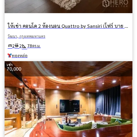
ให้เช่า คอนโด 2 ห้องนอน Quattro by Sansiri (โฟร์ บาย ซันซิริ) คลองตันเหนือ วัฒนา กรุงเทพมหานคร BTS ทองหล่อ
วัฒนา, กรุงเทพมหานคร
square_foot
king_bed
wc
2
2
78
ตร.ม.
ทองหล่อ
เช่า
70,000