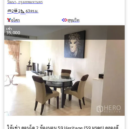
วัฒนา, กรุงเทพมหานคร
square_foot
king_bed
wc
2
2
63
ตร.ม.
อโศก
สุขุมวิท
เช่า
35,000
ให้เช่า คอนโด 2 ห้องนอน 59 Heritage (59 มรดก) คลองตันเหนือ วัฒนา กรุงเทพมหานคร