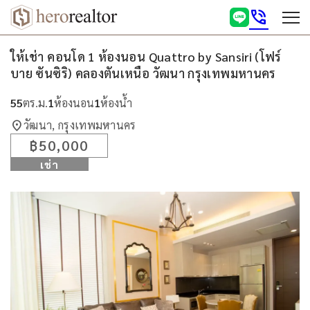
phone_in_talk
ให้เช่า คอนโด 1 ห้องนอน Quattro by Sansiri (โฟร์
บาย ซันซิริ) คลองตันเหนือ วัฒนา กรุงเทพมหานคร
55
ตร.ม.
1
ห้องนอน
1
ห้องน้ำ
location_on
วัฒนา, กรุงเทพมหานคร
฿50,000
เช่า