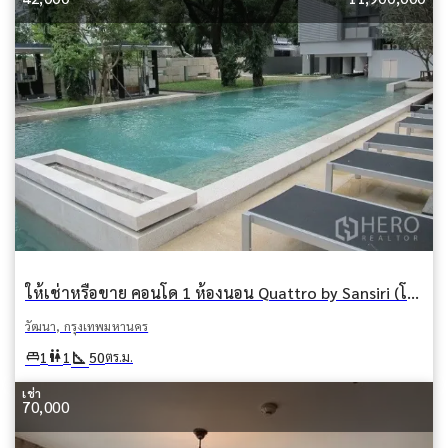
ให้เช่าหรือขาย คอนโด 1 ห้องนอน Quattro by Sansiri (โฟร์ บาย ซันซิริ) คลองตันเหนือ วัฒนา กรุงเทพมหานคร
วัฒนา, กรุงเทพมหานคร
square_foot
king_bed
wc
1
1
50
ตร.ม.
เช่า
70,000