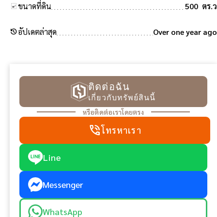
ขนาดที่ดิน
500 ตร.ว
history
อัปเดตล่าสุด
Over one year ago
ติดต่อฉัน
เกี่ยวกับทรัพย์สินนี้
หรือติดต่อเราโดยตรง
phone_in_talk
โทรหาเรา
Line
Messenger
WhatsApp