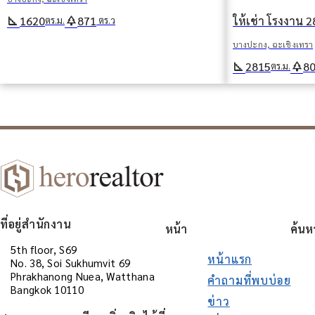
square_foot
park
1620
871
ตร.ม.
ตร.ว
บางปะกง, ฉะเชิงเทรา
square_foot
park
2815
8
ตร.ม.
ที่อยู่สำนักงาน
หน้า
ค้นห
5th floor, S69
หน้าแรก
No. 38, Soi Sukhumvit 69
Phrakhanong Nuea, Watthana
คำถามที่พบบ่อย
Bangkok 10110
ข่าว