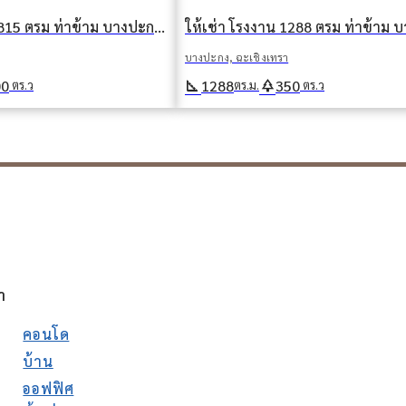
ให้เช่า โรงงาน 2815 ตรม ท่าข้าม บางปะกง ฉะเชิงเทรา
บางปะกง, ฉะเชิงเทรา
square_foot
park
00
1288
350
ตร.ว
ตร.ม.
ตร.ว
า
คอนโด
บ้าน
ออฟฟิศ