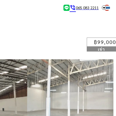
arrow_drop_down
phone_in_talk
065 083 2211
฿99,000
เช่า