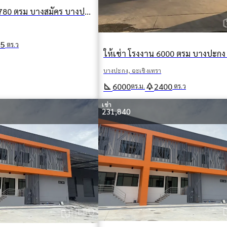
ให้เช่า โรงงาน 3780 ตรม บางสมัคร บางปะกง ฉะเชิงเทรา
55
ตร.ว
บางปะกง, ฉะเชิงเทรา
square_foot
park
6000
2400
ตร.ม.
ตร.ว
เช่า
231,840