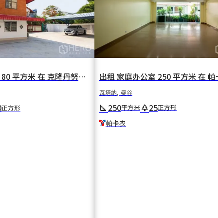
出租 家庭办公室 80 平方米 在 克隆丹努阿 瓦塔纳 曼谷 BTS 通罗
瓦塔纳, 曼谷
250
25
0
square_foot
park
平方米
正方形
正方形
帕卡农