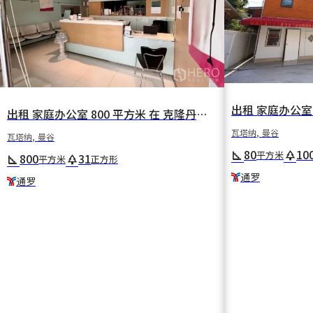
出租 家庭办公室 800 平方米 在 克隆丹努阿 瓦塔纳 曼谷 BTS 通罗
瓦塔纳, 曼谷
瓦塔纳, 曼谷
80
10
square_foot
park
平方米
800
31
square_foot
park
平方米
正方形
通罗
通罗