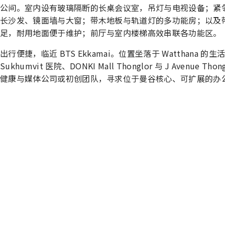
公间。室内设有玻璃隔断的长桌会议室，吊灯与电视设备；紧
长沙发、镜面墙与大窗；带木地板与轨道灯的多功能房；以及
足，耐用地面便于维护；前厅与室内楼梯高效串联各功能区。
出行便捷，临近 BTS Ekkamai。位置坐落于 Watthana 的生活核心
Sukhumvit 医院、DONKI Mall Thonglor 与 J Avenue 
健康与媒体公司或初创团队，寻求位于曼谷核心、可扩展的办