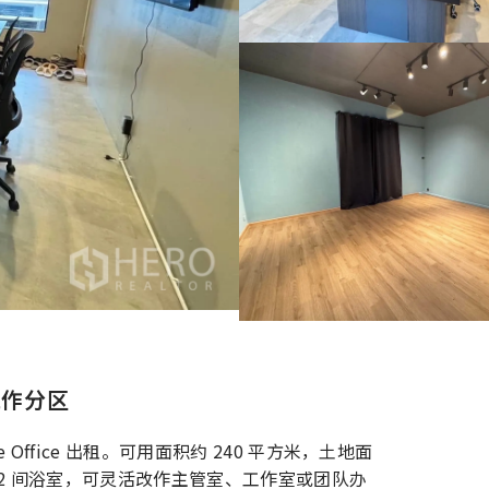
活工作分区
e Office 出租。可用面积约 240 平方米，土地面
卧室与 2 间浴室，可灵活改作主管室、工作室或团队办