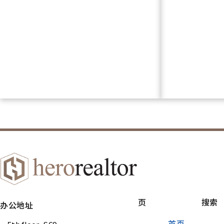
页
搜索
办公地址
首页