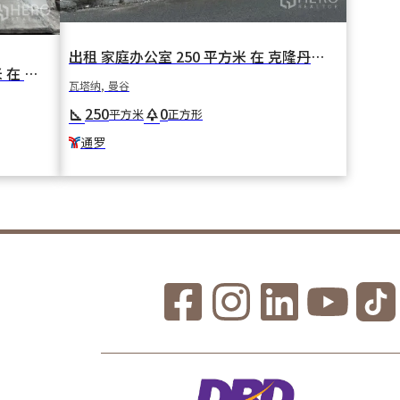
出租 家庭办公室 250 平方米 在 克隆丹努阿 瓦塔纳 曼谷 BTS 通罗
出租或出售 家庭办公室 260 平方米 在 克隆丹努阿 瓦塔纳 曼谷 BTS 澎蓬
瓦塔纳, 曼谷
250
0
square_foot
park
平方米
正方形
通罗