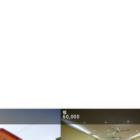
租
60,000