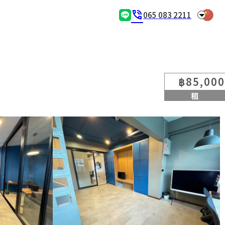
arrow_drop_down
phone_in_talk
065 083 2211
฿85,000
租