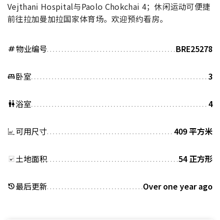
Vejthani Hospital与Paolo Chokchai 4；休闲运动可便捷
前往拉加曼加拉国家体育场。欢迎预约看房。
物业编号
BRE25278
tag
卧室
3
king_bed
浴室
4
wc
可用尺寸
409 平方米
土地面积
54 正方形
最后更新
Over one year ago
history