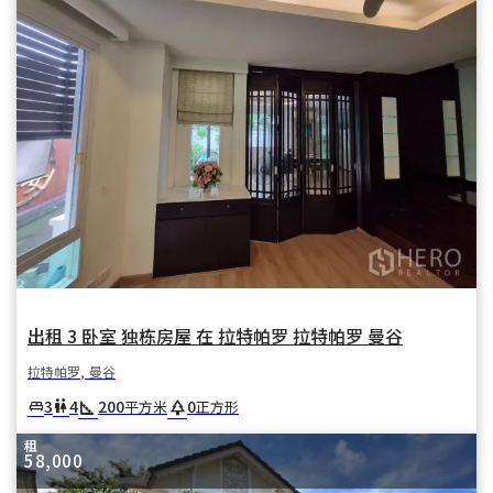
出租 3 卧室 独栋房屋 在 拉特帕罗 拉特帕罗 曼谷
拉特帕罗, 曼谷
square_foot
park
3
4
200
0
king_bed
wc
平方米
正方形
租
58,000