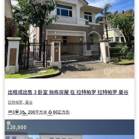
出租或出售 3 卧室 独栋房屋 在 拉特帕罗 拉特帕罗 曼谷
拉特帕罗, 曼谷
square_foot
park
3
3
200
60
king_bed
wc
平方米
正方形
租
120,000