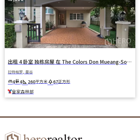
出租 4 卧室 独栋房屋 在 The Colors Don Mueang-Song Prapha (色彩 Don Mueang-Song Prapha) 在 拉特帕罗 拉特帕罗 曼谷 BTS 皇家森林部
拉特帕罗, 曼谷
square_foot
park
4
4
260
67
king_bed
wc
平方米
正方形
皇家森林部