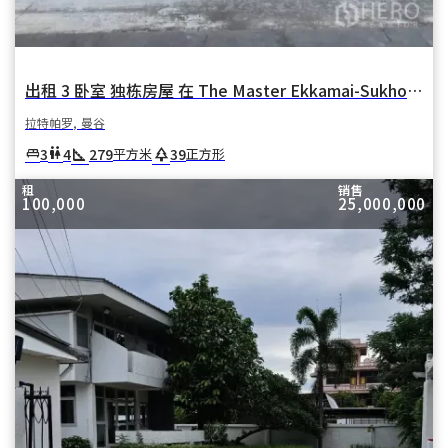
出租 3 卧室 独栋房屋 在 The Master Ekkamai-Sukhonthasawat (Ekkamai-Sukhonthasawat 大师) 在 拉特帕罗 拉特帕罗 曼谷
拉特帕罗, 曼谷
square_foot
park
3
4
279
39
king_bed
wc
平方米
正方形
租
销售
100,000
25,000,000