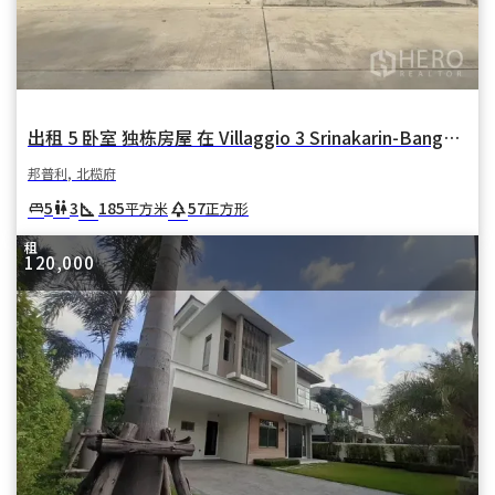
出租 5 卧室 独栋房屋 在 Villaggio 3 Srinakarin-Bangna (斯里那卡林-邦纳村 3) 在 邦卡奥 邦普利 北榄府
邦普利, 北榄府
square_foot
park
5
3
185
57
king_bed
wc
平方米
正方形
租
120,000