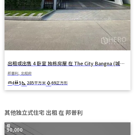
出租或出售 4 卧室 独栋房屋 在 The City Bangna (城市邦纳) 在 邦普利亚伊 邦普利 北榄府
邦普利, 北榄府
square_foot
park
4
5
285
69
king_bed
wc
平方米
正方形
其他独立式住宅 出租 在 邦普利
租
90,000