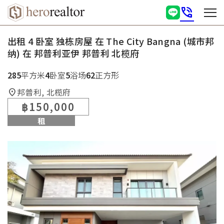
phone_in_talk
出租 4 卧室 独栋房屋 在 The City Bangna (城市邦
纳) 在 邦普利亚伊 邦普利 北榄府
285
平方米
4
卧室
5
浴场
62
正方形
邦普利, 北榄府
location_on
฿150,000
租