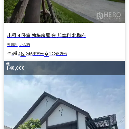
出租 4 卧室 独栋房屋 在 邦普利 北榄府
邦普利, 北榄府
square_foot
park
4
4
246
122
king_bed
wc
平方米
正方形
租
140,000