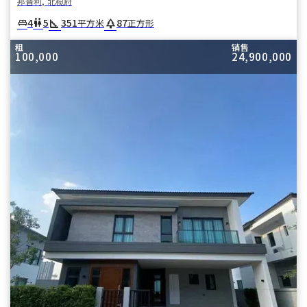
邦普利, 北榄府
square_foot
park
4
5
351
87
king_bed
wc
平方米
正方形
租
销售
100,000
24,900,000