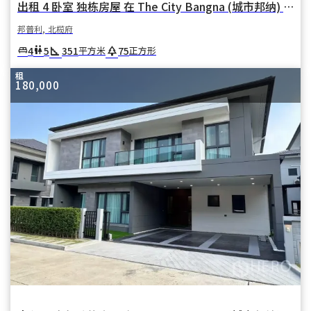
出租 4 卧室 独栋房屋 在 The City Bangna (城市邦纳) 在 邦普利亚伊 邦普利 北榄府
邦普利, 北榄府
square_foot
park
4
5
351
75
king_bed
wc
平方米
正方形
租
180,000