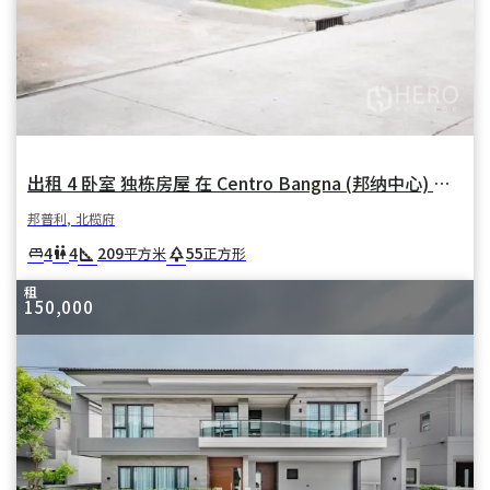
出租 4 卧室 独栋房屋 在 Centro Bangna (邦纳中心) 在 邦卡奥 邦普利 北榄府
邦普利, 北榄府
square_foot
park
4
4
209
55
king_bed
wc
平方米
正方形
租
150,000