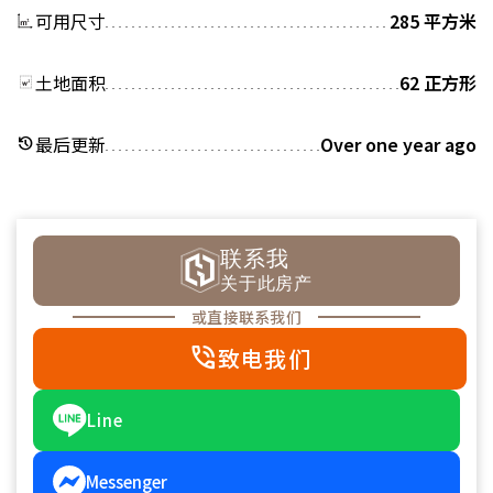
可用尺寸
285 平方米
土地面积
62 正方形
最后更新
Over one year ago
history
联系我
关于此房产
或直接联系我们
phone_in_talk
致电我们
Line
Messenger