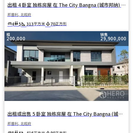
出租 4 卧室 独栋房屋 在 The City Bangna (城市邦纳) 在 邦普利亚伊 邦普利 北榄府
邦普利, 北榄府
square_foot
park
4
5
313
70
king_bed
wc
平方米
正方形
租
销售
200,000
29,900,000
出租或出售 5 卧室 独栋房屋 在 The City Bangna (城市邦纳) 在 邦普利亚伊 邦普利 北榄府
邦普利, 北榄府
square_foot
park
5
6
416
90
king_bed
wc
平方米
正方形