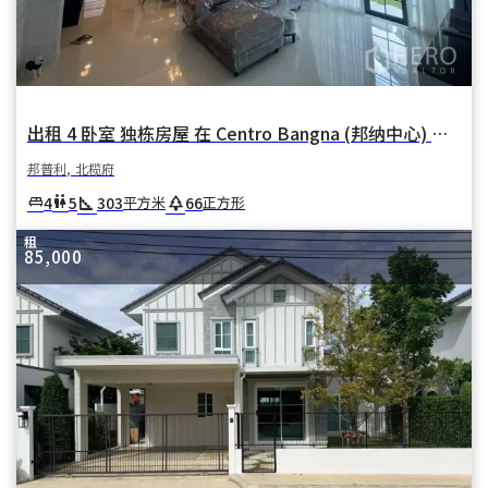
出租 4 卧室 独栋房屋 在 Centro Bangna (邦纳中心) 在 邦卡奥 邦普利 北榄府
邦普利, 北榄府
square_foot
park
4
5
303
66
king_bed
wc
平方米
正方形
租
85,000