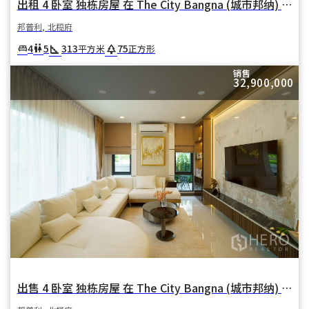
出租 4 卧室 独栋房屋 在 The City Bangna (城市邦纳) 在 邦普利亚伊 邦普利 北榄府
邦普利, 北榄府
square_foot
park
4
5
313
75
king_bed
wc
平方米
正方形
销售
32,900,000
出售 4 卧室 独栋房屋 在 The City Bangna (城市邦纳) 在 邦普利亚伊 邦普利 北榄府