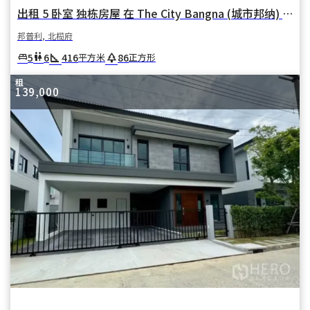
出租 5 卧室 独栋房屋 在 The City Bangna (城市邦纳) 在 邦普利亚伊 邦普利 北榄府
邦普利, 北榄府
square_foot
park
5
6
416
86
king_bed
wc
平方米
正方形
租
139,000