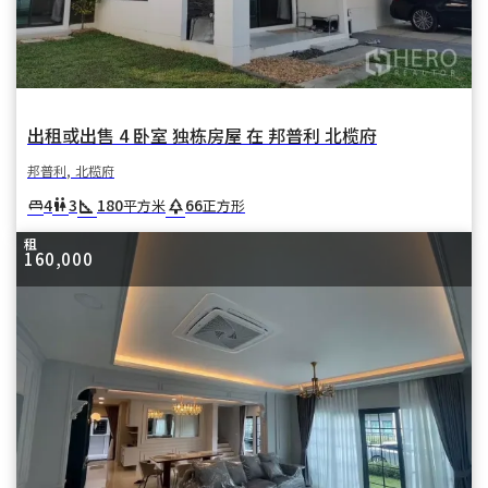
出租或出售 4 卧室 独栋房屋 在 邦普利 北榄府
邦普利, 北榄府
square_foot
park
4
3
180
66
king_bed
wc
平方米
正方形
租
160,000