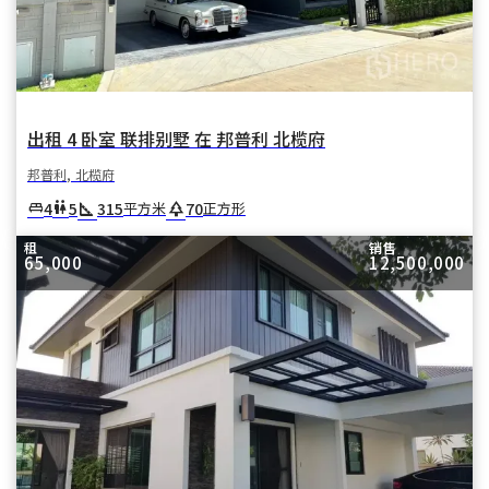
出租 4 卧室 联排别墅 在 邦普利 北榄府
邦普利, 北榄府
square_foot
park
4
5
315
70
king_bed
wc
平方米
正方形
租
销售
65,000
12,500,000