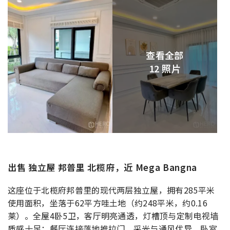
查看全部
12 照片
出售 独立屋 邦普里 北榄府，近 Mega Bangna
这座位于北榄府邦普里的现代两层独立屋，拥有285平米
使用面积，坐落于62平方哇土地（约248平米，约0.16
莱）。全屋4卧5卫，客厅明亮通透，灯槽顶与定制电视墙
质感十足；餐厅连接落地推拉门，采光与通风优异。卧室