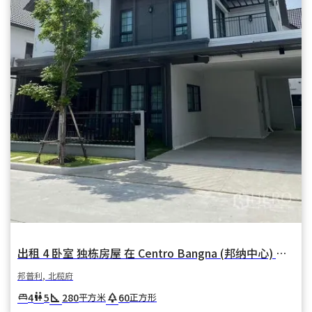
出租 4 卧室 独栋房屋 在 Centro Bangna (邦纳中心) 在 邦卡奥 邦普利 北榄府
邦普利, 北榄府
square_foot
park
4
5
280
60
king_bed
wc
平方米
正方形