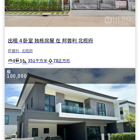
出租 4 卧室 独栋房屋 在 邦普利 北榄府
邦普利, 北榄府
square_foot
park
4
5
351
78
king_bed
wc
平方米
正方形
租
100,000