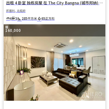
出租 4 卧室 独栋房屋 在 The City Bangna (城市邦纳) 在 邦普利亚伊 邦普利 北榄府
邦普利, 北榄府
square_foot
park
4
5
285
65
king_bed
wc
平方米
正方形
租
160,000