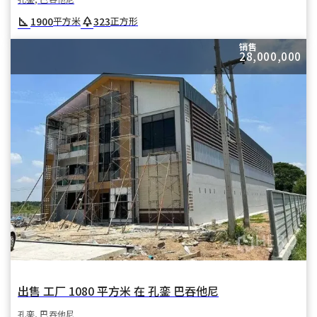
square_foot
park
1900
323
平方米
正方形
销售
28,000,000
出售 工厂 1080 平方米 在 孔銮 巴吞他尼
孔銮, 巴吞他尼