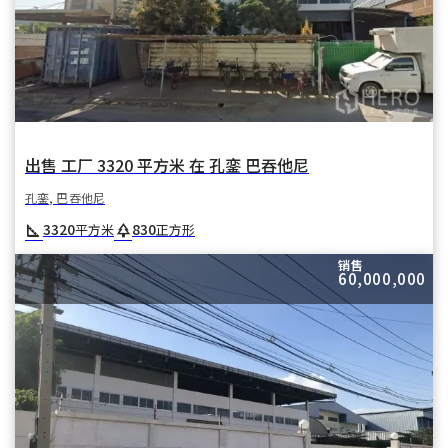
出售 工厂 3320 平方米 在 孔銮 巴吞他尼
孔銮, 巴吞他尼
square_foot
park
3320
830
平方米
正方形
销售
60,000,000