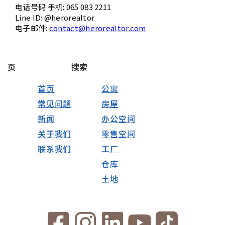
电话号码 手机: 065 083 2211
Line ID: @herorealtor
电子邮件:
contact@herorealtor.com
页
搜索
首页
公寓
常见问题
房屋
新闻
办公空间
关于我们
零售空间
联系我们
工厂
仓库
土地