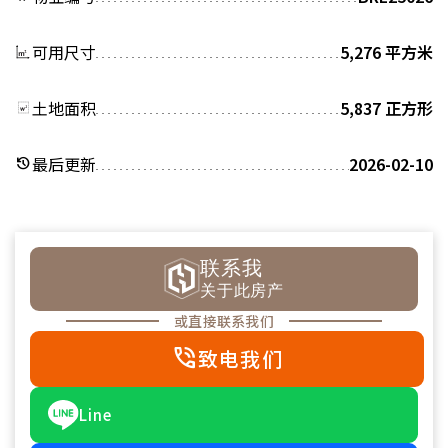
可用尺寸
5,276 平方米
土地面积
5,837 正方形
最后更新
2026-02-10
history
联系我
关于此房产
或直接联系我们
phone_in_talk
致电我们
Line