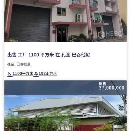
出售 工厂 1100 平方米 在 孔銮 巴吞他尼
孔銮, 巴吞他尼
square_foot
park
1100
198
平方米
正方形
销售
37,000,000