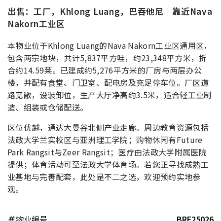
出售：工厂，Khlong Luang，巴吞他尼｜靠近Nava
Nakorn工业区
本物业位于Khlong Luang的Nava Nakorn工业区通用区，
包含两宗地块，共计5,837平方哇，约23,348平方米，折
合约14.59莱。已建成约5,276平方米的厂房与两层办公
楼，并配有食堂、门卫室、配电房及充足停车位。厂区道
路宽敞，设装卸位，生产大厅净高约3.5米，适合轻工业制
造、组装或仓储配送。
区位优越，通达大曼谷北侧产业走廊。周边教育资源包括
法政大学兰实校区与亚洲理工学院；购物休闲有Future
Park Rangsit与Zeer Rangsit；医疗由法政大学附属医院
提供；体育活动可至法政大学体育场。若您正寻找成熟工
业基地与完善配套，此处是不二之选，欢迎预约实地参
观。
物业编号
BRE25026
tag