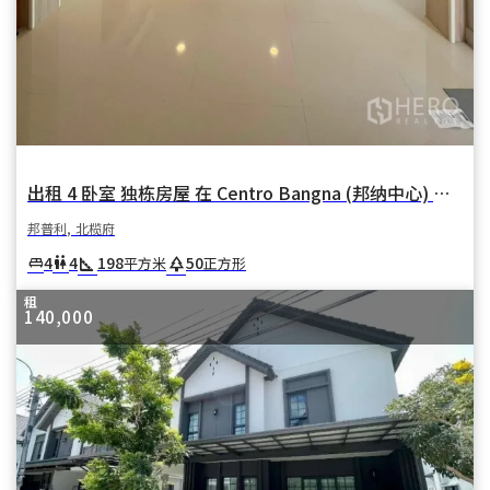
出租 4 卧室 独栋房屋 在 Centro Bangna (邦纳中心) 在 邦卡奥 邦普利 北榄府
邦普利, 北榄府
square_foot
park
4
4
198
50
king_bed
wc
平方米
正方形
租
140,000