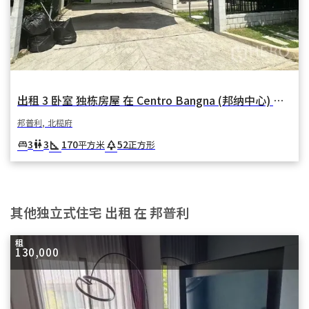
出租 3 卧室 独栋房屋 在 Centro Bangna (邦纳中心) 在 邦卡奥 邦普利 北榄府
邦普利, 北榄府
square_foot
park
3
3
170
52
king_bed
wc
平方米
正方形
其他独立式住宅 出租 在 邦普利
租
130,000