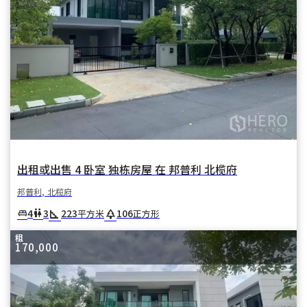
出租或出售 4 卧室 独栋房屋 在 邦普利 北榄府
邦普利, 北榄府
square_foot
park
4
3
223
106
king_bed
wc
平方米
正方形
租
170,000