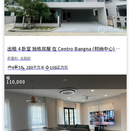
出租 4 卧室 独栋房屋 在 Centro Bangna (邦纳中心) 在 邦卡奥 邦普利 北榄府
邦普利, 北榄府
square_foot
park
4
5
280
108
king_bed
wc
平方米
正方形
租
110,000