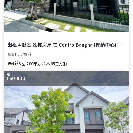
出租 4 卧室 独栋房屋 在 Centro Bangna (邦纳中心) 在 邦卡奥 邦普利 北榄府
邦普利, 北榄府
square_foot
park
4
5
280
65
king_bed
wc
平方米
正方形
租
160,000