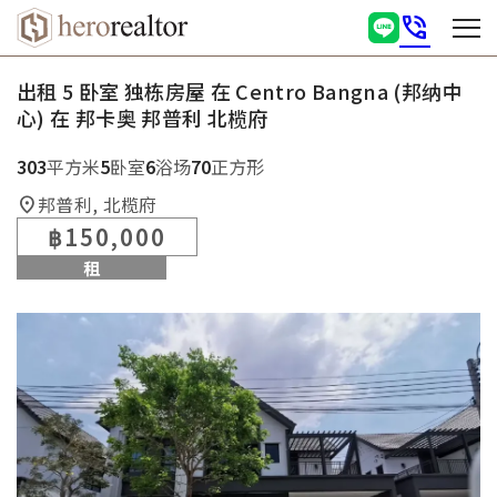
phone_in_talk
出租 5 卧室 独栋房屋 在 Centro Bangna (邦纳中
心) 在 邦卡奥 邦普利 北榄府
303
平方米
5
卧室
6
浴场
70
正方形
邦普利, 北榄府
location_on
฿150,000
租