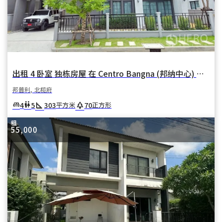
出租 4 卧室 独栋房屋 在 Centro Bangna (邦纳中心) 在 邦卡奥 邦普利 北榄府
邦普利, 北榄府
square_foot
park
4
5
303
70
king_bed
wc
平方米
正方形
租
55,000