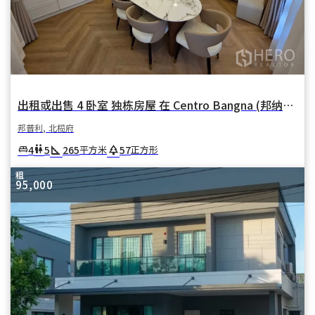
出租或出售 4 卧室 独栋房屋 在 Centro Bangna (邦纳中心) 在 邦卡奥 邦普利 北榄府
邦普利, 北榄府
square_foot
park
4
5
265
57
king_bed
wc
平方米
正方形
租
95,000