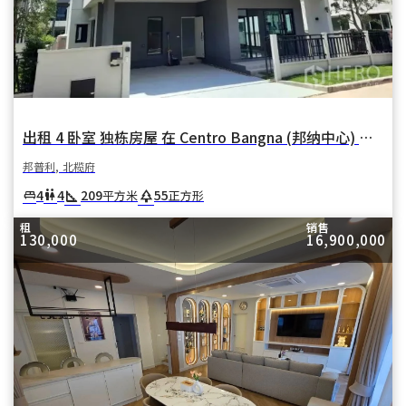
出租 4 卧室 独栋房屋 在 Centro Bangna (邦纳中心) 在 邦卡奥 邦普利 北榄府
邦普利, 北榄府
square_foot
park
4
4
209
55
king_bed
wc
平方米
正方形
租
销售
130,000
16,900,000