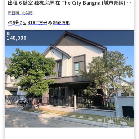
出租 6 卧室 独栋房屋 在 The City Bangna (城市邦纳) 在 邦普利亚伊 邦普利 北榄府
邦普利, 北榄府
square_foot
park
6
7
416
86
king_bed
wc
平方米
正方形
租
140,000