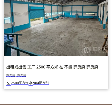
出租或出售 工厂 2500 平方米 在 不能 罗勇府 罗勇府
罗勇府, 罗勇府
square_foot
park
2500
984
平方米
正方形