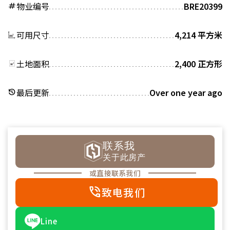
物业编号
BRE20399
tag
可用尺寸
4,214 平方米
土地面积
2,400 正方形
最后更新
Over one year ago
history
联系我
关于此房产
或直接联系我们
phone_in_talk
致电我们
Line