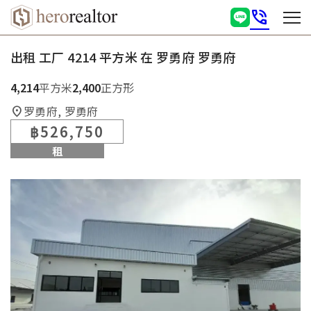
phone_in_talk
出租 工厂 4214 平方米 在 罗勇府 罗勇府
4,214
平方米
2,400
正方形
罗勇府, 罗勇府
location_on
฿526,750
租