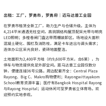
出租：工厂，罗勇市，罗勇府｜近马达普工业园
在罗勇市租赁全新工厂，助力生产与仓储升级。主体为
4,214平米通透无柱空间，高挑钢结构屋顶配采光带与明亮
LED照明；多樘卷闸门直达带雨棚装卸区。场地设大面积
混凝土硬化、围栏及消防栓，满足卡车进出与调头需求；
连体办公区采光良好，瓷砖地面整洁。
土地面积为2,400平方哇（约9,600平方米，合6莱），为
停车与物流提供充足外部空间。距马达普工业园仅数分
钟，便捷连接36号公路。周边配套齐全：Central Plaza
Rayong、Big C、Makro购物便利；Rayongwittayakom
School教育资源丰富；医疗有Bangkok Hospital Rayong
与Rayong Hospital；运动休闲可至罗勇省立体育场。欢
迎预约实地参观。