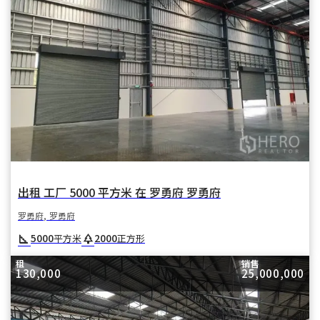
出租 工厂 5000 平方米 在 罗勇府 罗勇府
罗勇府, 罗勇府
square_foot
park
5000
2000
平方米
正方形
租
销售
130,000
25,000,000