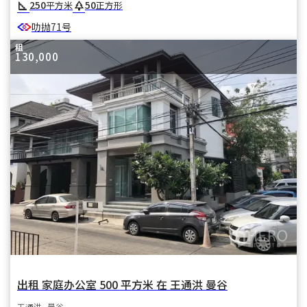
square_foot
park
250
50
平方米
正方形
叻抛71号
租
130,000
出租 家庭办公室 500 平方米 在 王通洪 曼谷
王通洪, 曼谷