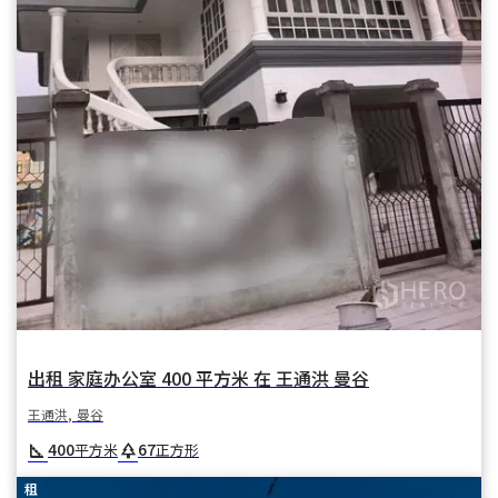
出租 家庭办公室 400 平方米 在 王通洪 曼谷
王通洪, 曼谷
square_foot
park
400
67
平方米
正方形
租