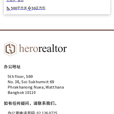
square_foot
park
500
50
平方米
正方形
办公地址
5th floor, S69
No. 38, Soi Sukhumvit 69
Phrakhanong Nuea, Watthana
Bangkok 10110
如有任何疑问，请联系我们。
办公室电话号码: 02 126 0725