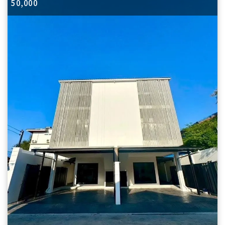
50,000