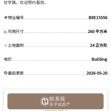
甘亨路。欢迎预约看房。
物业编号
BRE15556
tag
可用尺寸
260 平方米
土地面积
24 正方形
电价
Building
最后更新
2026-05-20
history
联系我
关于此房产