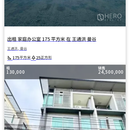
出租 家庭办公室 175 平方米 在 王通洪 曼谷
王通洪, 曼谷
square_foot
park
175
25
平方米
正方形
租
销售
130,000
24,500,000