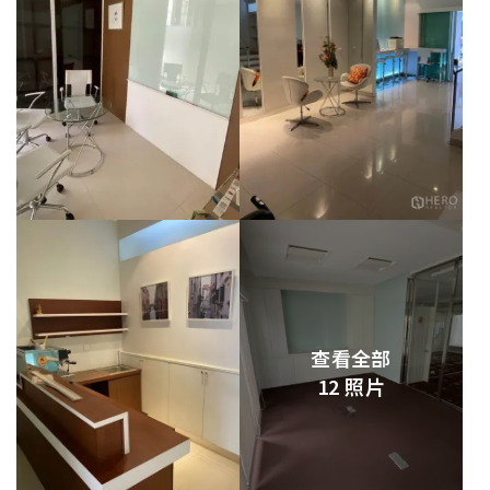
查看全部
12 照片