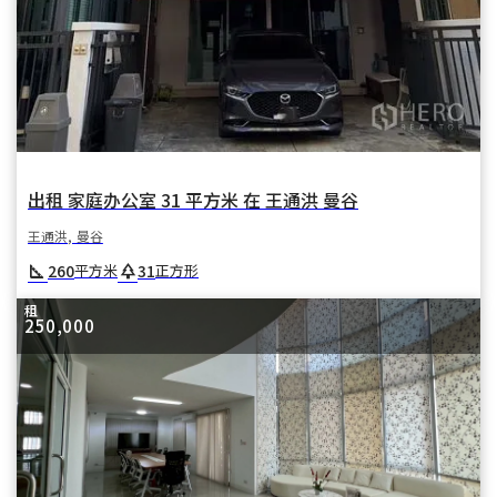
出租 家庭办公室 31 平方米 在 王通洪 曼谷
王通洪, 曼谷
square_foot
park
260
31
平方米
正方形
租
250,000