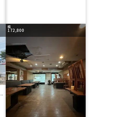
租
172,800
方米 在 Chong Nonsi 我的族人 曼谷 BTS 乌塔卡特