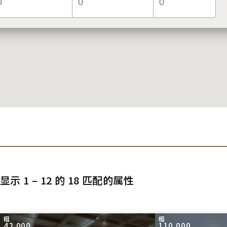
显示 1 – 12 的 18 匹配的属性
租
租
42,000
110,000