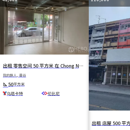
出租 零售空间 50 平方米 在 Chong Nonsi 我的族人 曼谷 BTS 乌塔卡特
我的族人, 曼谷
50
square_foot
平方米
乌塔卡特
伦比尼