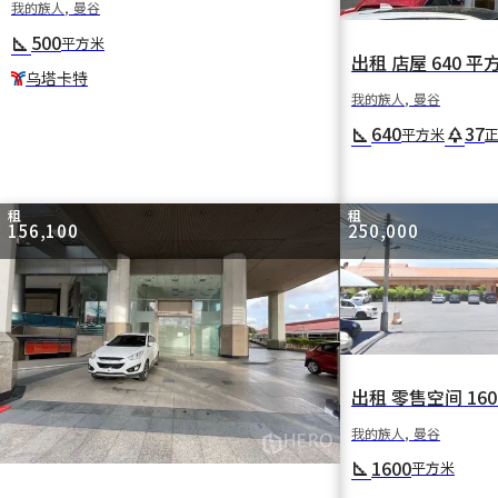
我的族人, 曼谷
500
square_foot
平方米
乌塔卡特
我的族人, 曼谷
640
37
square_foot
park
平方米
租
租
156,100
250,000
我的族人, 曼谷
1600
square_foot
平方米