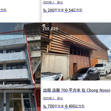
我的族人, 曼谷
200
54
square_foot
park
正方形
平方米
正方形
租
250,000
出租 店屋 700 平
我的族人, 曼谷
700
400
square_foot
park
平方米
正方形