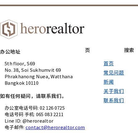
页
搜索
办公地址
首页
5th floor, S69
No. 38, Soi Sukhumvit 69
常见问题
Phrakhanong Nuea, Watthana
新闻
Bangkok 10110
关于我们
如有任何疑问，请联系我们。
联系我们
办公室电话号码: 02 126 0725
电话号码 手机: 065 083 2211
Line ID: @herorealtor
电子邮件:
contact@herorealtor.com