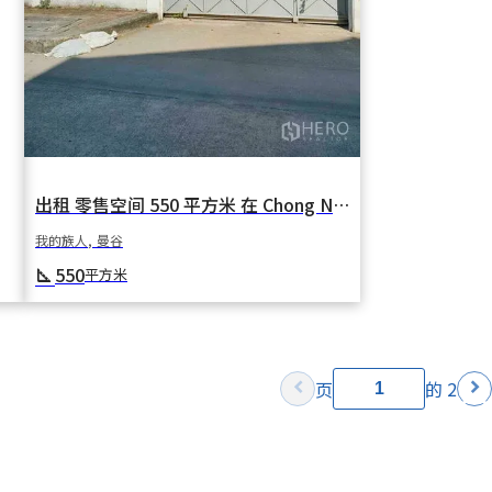
出租 零售空间 550 平方米 在 Chong Nonsi 我的族人 曼谷
我的族人, 曼谷
550
square_foot
平方米
chevron_left
chevron_right
页
的 2