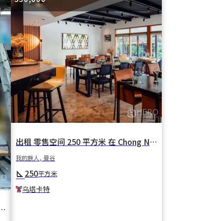
出租 零售空间 250 平方米 在 Chong Nonsi 我的族人 曼谷 BTS 乌塔卡特
我的族人, 曼谷
250
square_foot
平方米
乌塔卡特
 平方米 在 Chong Nonsi 我的族人 曼谷