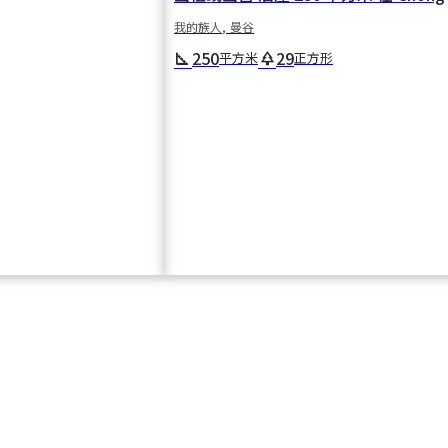
我的族人, 曼谷
250
29
square_foot
park
平方米
正方形