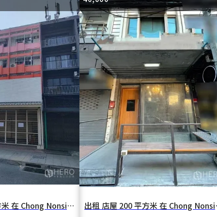
出租 店屋 500 平方米 在 Chong Nonsi 我的族人 曼谷 BTS 乌塔卡特
出租 店屋 200