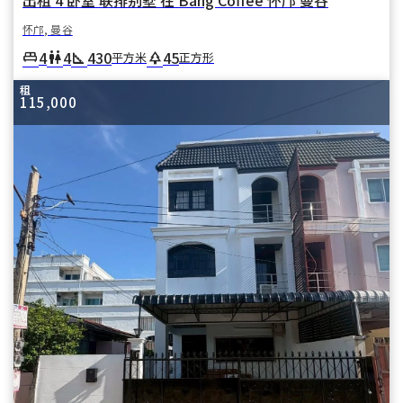
怀邝, 曼谷
4
4
430
45
king_bed
wc
square_foot
park
平方米
正方形
租
115,000