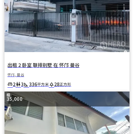
出租 2 卧室 联排别墅 在 怀邝 曼谷
怀邝, 曼谷
2
3
336
28
king_bed
wc
square_foot
park
平方米
正方形
租
35,000