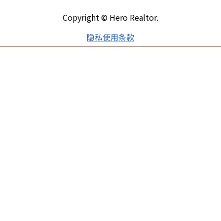
Copyright © Hero Realtor.
隐私
使用条款