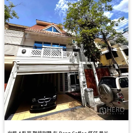
出租 4 卧室 联排别墅 在 Bang Coffee 怀邝 曼谷