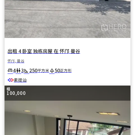
出租 4 卧室 独栋房屋 在 怀邝 曼谷
怀邝, 曼谷
4
3
250
50
king_bed
wc
square_foot
park
平方米
正方形
素提讪
租
100,000