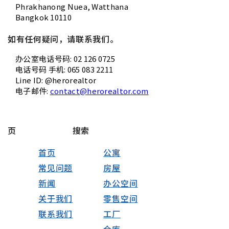
Phrakhanong Nuea, Watthana
Bangkok 10110
如有任何疑问，请联系我们。
办公室电话号码: 02 126 0725
电话号码 手机: 065 083 2211
Line ID: @herorealtor
电子邮件:
contact@herorealtor.com
页
搜索
首页
公寓
常见问题
房屋
新闻
办公空间
关于我们
零售空间
联系我们
工厂
仓库