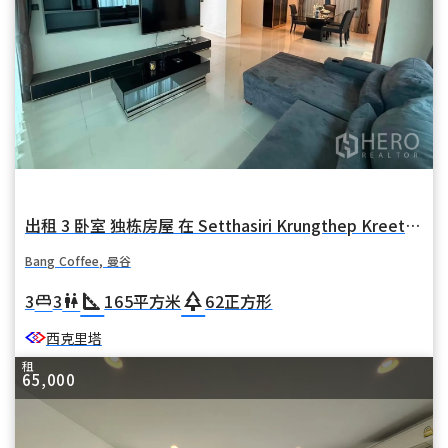
出租 3 卧室 独栋房屋 在 Setthasiri Krungthep Kreetha (Setthasiri Krungthep Kreetha) 在 华麦 Bang Coffee 曼谷
Bang Coffee, 曼谷
square_foot
park
3
3
165
平方米
62
正方形
king_bed
wc
西克里塔
租
65,000