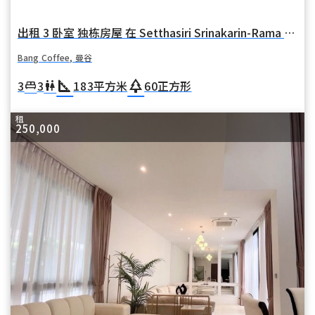
出租 3 卧室 独栋房屋 在 Setthasiri Srinakarin-Rama 9 (塞塔西里·斯里纳卡林·拉玛 9) 在 华麦 Bang Coffee 曼谷
Bang Coffee, 曼谷
square_foot
park
3
3
183
平方米
60
正方形
king_bed
wc
租
250,000