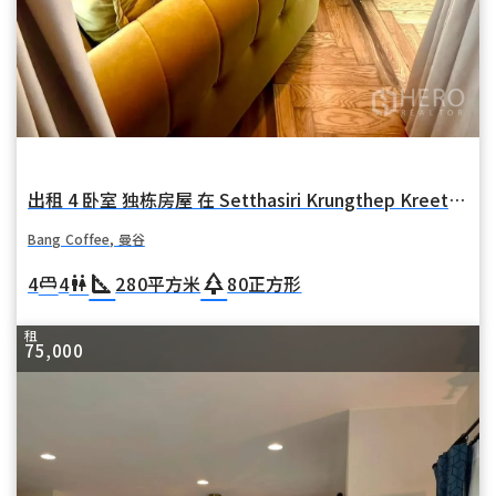
出租 4 卧室 独栋房屋 在 Setthasiri Krungthep Kreetha 2 (Setthasiri Krungthep Kreetha 2) 在 华麦 Bang Coffee 曼谷
Bang Coffee, 曼谷
square_foot
park
4
4
280
平方米
80
正方形
king_bed
wc
租
75,000