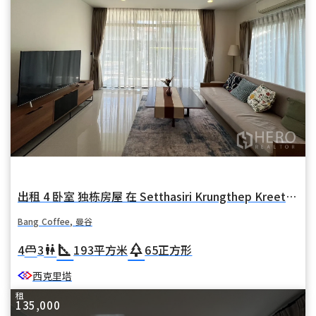
出租 4 卧室 独栋房屋 在 Setthasiri Krungthep Kreetha (塞塔西里·克伦特普·克里塔) 在 华麦 Bang Coffee 曼谷
Bang Coffee, 曼谷
square_foot
park
4
3
193
平方米
65
正方形
king_bed
wc
西克里塔
租
135,000