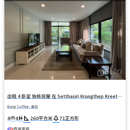
出租 4 卧室 独栋房屋 在 Setthasiri Krungthep Kreetha (塞塔西里·克伦特普·克里塔) 在 华麦 Bang Coffee 曼谷
Bang Coffee, 曼谷
square_foot
park
4
4
260
平方米
71
正方形
king_bed
wc
西克里塔