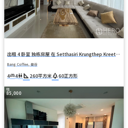
出租 4 卧室 独栋房屋 在 Setthasiri Krungthep Kreetha (塞塔西里·克伦特普·克里塔) 在 华麦 Bang Coffee 曼谷
Bang Coffee, 曼谷
square_foot
park
4
4
260
平方米
60
正方形
king_bed
wc
租
85,000