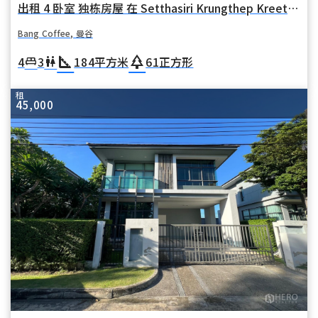
出租 4 卧室 独栋房屋 在 Setthasiri Krungthep Kreetha (塞塔西里·克伦特普·克里塔) 在 华麦 Bang Coffee 曼谷
Bang Coffee, 曼谷
square_foot
park
4
3
184
平方米
61
正方形
king_bed
wc
租
45,000