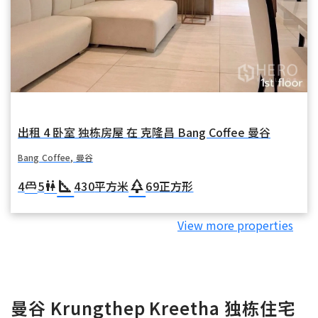
出租 4 卧室 独栋房屋 在 克隆昌 Bang Coffee 曼谷
Bang Coffee, 曼谷
square_foot
park
4
5
430
平方米
69
正方形
king_bed
wc
View more properties
曼谷 Krungthep Kreetha 独栋住宅