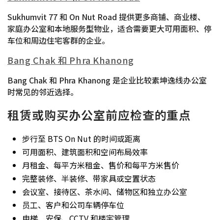
Sukhumvit 77 和 On Nut Road 提供更多商铺、商业楼、
家庭办公室和本地服务型物业，适合需要更大可用面积、停
车位和周边住宅客群的企业。
Bang Chak 和 Phra Khanong
Bang Chak 和 Phra Khanong 是企业比较素坤逸线办公室
时常见的邻近选择。
租赁或购买办公室前应检查的重点
步行至 BTS On Nut 的时间或距离
可用面积、建筑面积和空间布局效率
月租金、每平方米租金、售价和每平方米售价
完整装修、半装修、带家具或空置状态
会议室、接待区、茶水间、储物区和独立办公室
员工、客户和公司车辆停车位
电梯、安保、CCTV 和楼宇管理