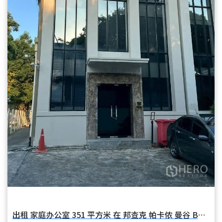
出租 家庭办公室 351 平方米 在 邦查克 帕卡侬 曼谷 BTS 乌多姆·苏克