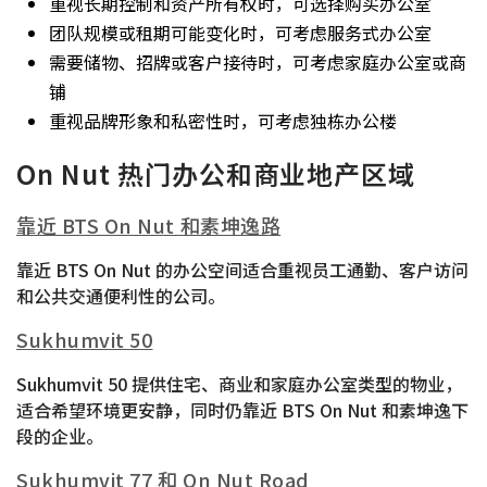
重视长期控制和资产所有权时，可选择购买办公室
团队规模或租期可能变化时，可考虑服务式办公室
需要储物、招牌或客户接待时，可考虑家庭办公室或商
铺
重视品牌形象和私密性时，可考虑独栋办公楼
On Nut 热门办公和商业地产区域
靠近 BTS On Nut 和素坤逸路
靠近 BTS On Nut 的办公空间适合重视员工通勤、客户访问
和公共交通便利性的公司。
Sukhumvit 50
Sukhumvit 50 提供住宅、商业和家庭办公室类型的物业，
适合希望环境更安静，同时仍靠近 BTS On Nut 和素坤逸下
段的企业。
Sukhumvit 77 和 On Nut Road