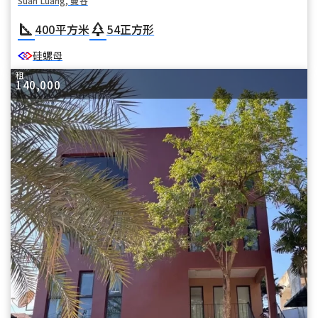
Suan Luang, 曼谷
square_foot
park
400
平方米
54
正方形
硅螺母
租
140,000