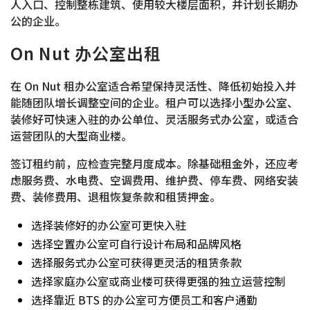
人入口、控制整栋建筑、使用较大楼层面积，并计划长期办
公的企业。
On Nut 办公室出租
在 On Nut 租办公室适合希望保持灵活性、降低初始投入并
能随团队增长调整空间的企业。租户可以选择小型办公室、
装修好可快速入驻的办公单位、灵活服务式办公室，或适合
运营团队的大型商业楼。
签订租约前，应检查完整月度成本。除基础租金外，还应考
虑服务费、水电费、空调费用、维护费、停车费、网络安装
费、装修费用、退租恢复条款和租赁押金。
选择装修好的办公室可更快入驻
选择空置办公室可自行设计布局和品牌风格
选择服务式办公室可获得更灵活的租赁条款
选择家庭办公室或商业楼可获得更强的独立运营控制
选择靠近 BTS 的办公室可方便员工和客户通勤