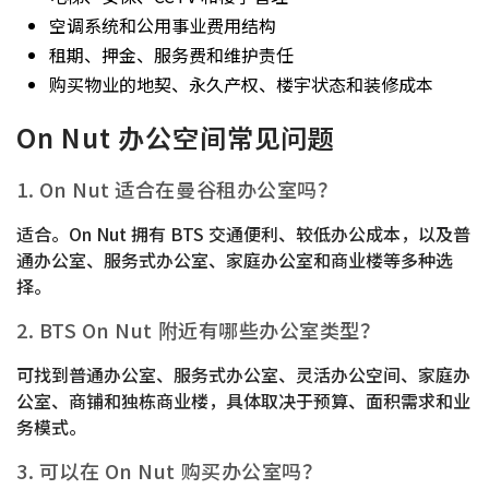
空调系统和公用事业费用结构
租期、押金、服务费和维护责任
购买物业的地契、永久产权、楼宇状态和装修成本
On Nut 办公空间常见问题
1. On Nut 适合在曼谷租办公室吗？
适合。On Nut 拥有 BTS 交通便利、较低办公成本，以及普
通办公室、服务式办公室、家庭办公室和商业楼等多种选
择。
2. BTS On Nut 附近有哪些办公室类型？
可找到普通办公室、服务式办公室、灵活办公空间、家庭办
公室、商铺和独栋商业楼，具体取决于预算、面积需求和业
务模式。
3. 可以在 On Nut 购买办公室吗？